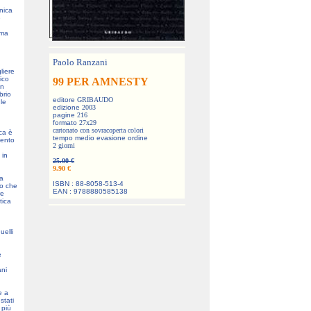
cnica
e
 ma
Paolo Ranzani
gliere
ico
99 PER AMNESTY
on
brio
editore
GRIBAUDO
 le
edizione
2003
pagine
216
formato
27x29
n
cartonato con sovracoperta colori
ca è
tempo medio evasione ordine
mento
2 giorni
 in
25.00 €
9.90 €
ra
ISBN : 88-8058-513-4
lo che
EAN : 9788880585138
re
tica
uelli
e
ani
e a
stati
 più