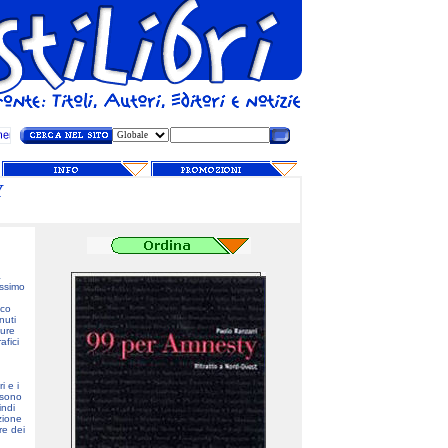
Y
a
issimo
ico
nuti
ture
afici
i e i
 sono
indi
zione
re dei