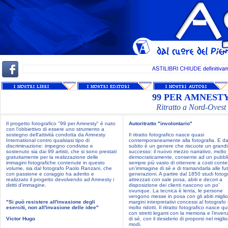
99 PER AMNEST
Ritratto a Nord-Ovest
Il progetto fotografico "99 per Amnesty" è nato
Autoritratto "involontario"
con l'obbiettivo di essere uno strumento a
sostegno dell'attività condotta da Amnesty
Il ritratto fotografico nasce quasi
International contro qualsiasi tipo di
contemporaneamente alla fotografia. E d
discriminazione: impegno condiviso e
subito è un genere che riscuote un grand
sostenuto sia dai 99 artisti, che si sono prestati
successo: il nuovo mezzo narrativo, molto
gratuitamente per la realizzazione delle
democraticamente, consente ad un pubbl
immagini fotografiche contenute in questo
sempre più vasto di ottenere a costi conte
volume, sia dal fotografo Paolo Ranzani, che
un'immagine di sé e di tramandarla alle fu
con passione e coraggio ha aderito e
generazioni. A partire dal 1850 studi fotogr
realizzato il progetto devolvendo ad Amnesty i
attrezzati con sale posa, abiti e decori a
diritti d'immagine.
disposizione dei clienti nascono un po'
ovunque. La tecnica è lenta, le persone
vengono messe in posa con gli abiti miglior
"Si può resistere all'invasione degli
margini interpretativi concessi al fotografo
eserciti, non all'invasione delle idee"
molto ridotti. Il ritratto fotografico nasce qu
con stretti legami con la memoria e l'inven
Victor Hugo
di sè, con il desiderio di proporsi nel miglio
modi.