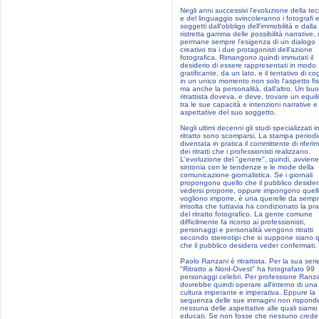
Negli anni successivi l'evoluzione della te
e del linguaggio svincoleranno i fotografi 
soggetti dall'obbligo dell'immobilità e dalla
ristretta gamma delle possibilità narrative,
permane sempre l'esigenza di un dialogo
creativo tra i due protagonisti dell'azione
fotografica. Rimangono quindi immutati il
desiderio di essere rappresentati in modo
gratificante, da un lato, e il tentativo di co
in un unico momento non solo l'aspetto fis
ma anche la personalità, dall'altro. Un bu
ritrattista doveva, e deve, trovare un equili
tra le sue capacità e intenzioni narrative e
aspettative del suo soggetto.
Negli ultimi decenni gli studi specializzati i
ritratto sono scomparsi. La stampa periodi
diventata in pratica il committente di riferi
dei ritratti che i professionisti realizzano.
L'evoluzione del "genere", quindi, avviene
sintonia con le tendenze e le mode della
comunicazione giornalistica. Se i giornali
propongono quello che il pubblico deside
vedersi proporre, oppure impongono quel
vogliono imporre, è una querelle da semp
irrisolta che tuttavia ha condizionato la pra
del ritratto fotografico. La gente comune
difficilmente fa ricorso ai professionisti,
personaggi e personalità vengono ritratti
secondo stereotipi che si suppone siano q
che il pubblico desidera veder confermati.
Paolo Ranzani è ritrattista. Per la sua seri
"Ritratto a Nord-Ovest" ha fotografato 99
personaggi celebri. Per professione Ranz
dovrebbe quindi operare all'interno di una
cultura imperante e imperativa. Eppure la
sequenza delle sue immagini non rispond
nessuna delle aspettative alle quali siamo 
educati. Se non fosse che nessuno crede