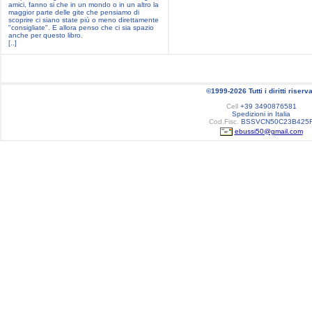
amici, fanno si che in un mondo o in un altro la
maggior parte delle gite che pensiamo di
scoprire ci siano state più o meno direttamente
"consigliate". E allora penso che ci sia spazio
anche per questo libro.
[..]
©1999-2026 Tutti i diritti riserva
Cell
+39 3490876581
Spedizioni in Italia
Cod.Fisc.
BSSVCN50C23B425
ebussi50@gmail.com