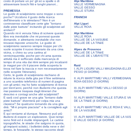
costo di portare un po' gli sci a spalle o di
Alpi Marittime
attraversare boschi fitti e lunghi pianori...
VALLE VERMENAGNA
VALLE GESSO
PREMESSA
VALLE STURA
Le guide di scialpinismo sono troppe o sono
poche? Uccidono il gusto della ricerca
FRANCIA
dell'itinerario o lo stimolano? Non è un
controsenso classificare certe gite "lontano
Alpi Liguri
dalle piste battute" incitando gli scialpinisti ad
VALLE ROIA
andarci?
Quando mi è venuta l'idea di scrivere questo
Alpi Marittime
libro era inevitabile che mi ponessi queste
VALLE ROIA
domande, e altrettanto inevitabile che non
VALLéE DE LA VéSUBIE
trovassi risposte univoche. Le guide di
VALLéE DE LA TINéE
scialpinismo saranno sempre troppe per chi
vuole scoprire il nuovo itinerario da una cima
Alpes de Provence
vicina, o chino su una cartina al
VALLéE DE LA TINéE
venticinquemila; poche per chi ama questa
VALLéE DE L'UBAYETTE
attività ma è soffocato dalla mancanza di
tempo di una vita dai ritmi sempre più incalzanti
(e magari per chi il piacere della scoperta lo
Raid
trova nel fare la traccia e non necessariamente
I. ALPI LIGURI/ VALLI MAUDAGNA-ELLE
nello scoprire l'itinerario).
PESIO (4 GIORNI)
Certo, le guide di scialpinismo rischiano di
ridurre la ricerca della gita per il fine settimana
II. ALPI MARITTIME/ VALLI VERMEGNAN
a uno scambio telefonico di numeri di pagina
ROIA-GESSO (3 GIORNI)
con gli amici; ma ho fatto scialpinismo di ricerca
per trent'anni, perchè non illudermi che questa
III. ALPI MARITTIME/ VALLI GESSO (4
mai passione traspaia dagli itinerari che
GIORNI)
descrivo e contagi anche altri scialpinisti?
E sarà così grave se una gita "lontano dalle
IV. ALPI MARITTIME/ VALLE STURA E V
piste battute" diventerà per colpa mia una
DE LA TINéE (4 GIORNI)
classica? Se qualcuno tornando da una gita
dirà: "Mi è proprio piaciuta!" e la consiglierà agli
V. ALPI MARITTIME/ VALLE ROIA E VAL
amici?
DE LA VéSUBIE
E qui veniamo al dunque. Nessuno può più
illudersi di essere un esploratore. Quei tempi
VI. ALPI MARITTIME/ VALLéE DE LA Vé
sono finiti ed è inutile rimpiangerli. Le cartine
E VALLE GESSO (4 GIORNI)
topografiche, le strade che salgono in quota,
gli impianti sciistici, i bollettini della neve e del
tempo, le fotografie, lo stesso racconto degli