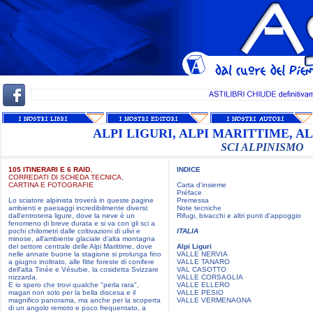
ALPI LIGURI, ALPI MARITTIME, 
SCI ALPINISMO
105 ITINERARI E 6 RAID
,
INDICE
CORREDATI DI SCHEDA TECNICA,
CARTINA E FOTOGRAFIE
Carta d'insieme
Préface
Lo sciatore alpinista troverà in queste pagine
Premessa
ambienti e paesaggi incredibilmente diversi:
Note tecniche
dall'entroterra ligure, dove la neve è un
Rifugi, bivacchi e altri punti d'appoggio
fenomeno di breve durata e si va con gli sci a
pochi chilometri dalle coltivazioni di ulivi e
ITALIA
minose, all'ambiente glaciale d'alta montagna
del settore centrale delle Alpi Marittime, dove
Alpi Liguri
nelle annate buone la stagione si prolunga fino
VALLE NERVIA
a giugno inoltrato, alle fitte foreste di conifere
VALLE TANARO
dell'alta Tinée e Vésubie, la cosidetta Svizzare
VAL CASOTTO
nizzarda.
VALLE CORSAGLIA
E io spero che trovi qualche "perla rara",
VALLE ELLERO
magari non solo per la bella discesa e il
VALLE PESIO
magnifico panorama, ma anche per la scoperta
VALLE VERMENAGNA
di un angolo remoto e poco frequentato, a