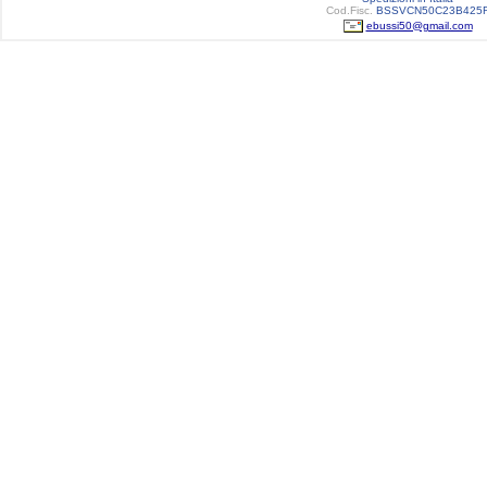
Cod.Fisc.
BSSVCN50C23B425
ebussi50@gmail.com