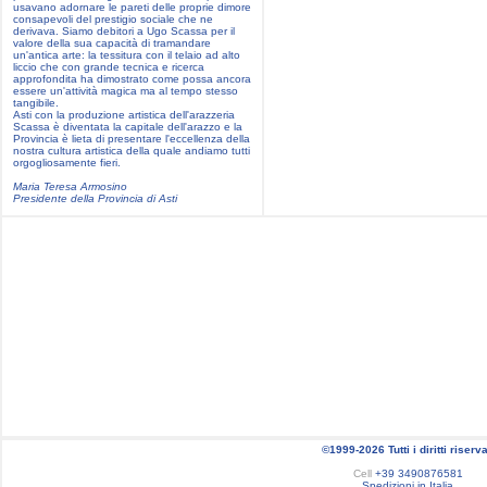
usavano adornare le pareti delle proprie dimore
consapevoli del prestigio sociale che ne
derivava. Siamo debitori a Ugo Scassa per il
valore della sua capacità di tramandare
un'antica arte: la tessitura con il telaio ad alto
liccio che con grande tecnica e ricerca
approfondita ha dimostrato come possa ancora
essere un'attività magica ma al tempo stesso
tangibile.
Asti con la produzione artistica dell'arazzeria
Scassa è diventata la capitale dell'arazzo e la
Provincia è lieta di presentare l'eccellenza della
nostra cultura artistica della quale andiamo tutti
orgogliosamente fieri.
Maria Teresa Armosino
Presidente della Provincia di Asti
©1999-2026 Tutti i diritti riserva
Cell
+39 3490876581
Spedizioni in Italia