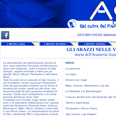
GLI ARAZZI NELLE 
storia dell'Arazzeria Sca
La straordinaria vita dell'Arazzeria Scassa di
INDICE
Asti, nata negli Anni Sessanta del Novecento
dopo aver realizzato, sotto il marchio di Italia
La partenza
disegno, tappeti annodati a mano per gli
Agnelli, Elena Olivetti, Pininfarina e altri clienti
Le origini
illustri.
Tutto ha inizio da un azzardo di Ugo Scassa, il
Gli anni con Cagli
suo fondatore: creare arazzi per interpretare
l'arte dei grandi pittori moderni con la forma di
Mirko, Guttuso, Mastroianní e gli altri
tessitura più antica: quella ad alto liccio, con
duecentosedici fili ogni quaranta centimetri di
La Raffaello e la Michelangelo
tessuto, l'ordito teso verticalmente e la trama
lavorata dal basso verso l'alto.
L'arazzo del Bronzino dal Quirinale alla C
Il sodalizio con Corrado Cagli, durato sedici
anni, e le importanti collaborazioni con i grandi
Clienti e ospiti illustri
artisti del Novecento (Casorati, Emst, Guttuso,
Mastroianni, Mirko, Muzzi, Vedova e tanti altri)
Gli stranieri e Renzo Piano
e con Renzo Piano. Le interpretazioni di opere
di Klee, Kandinskij, Mirò e il gonfalone tessuto
Ugo Scassa e gli astigiani