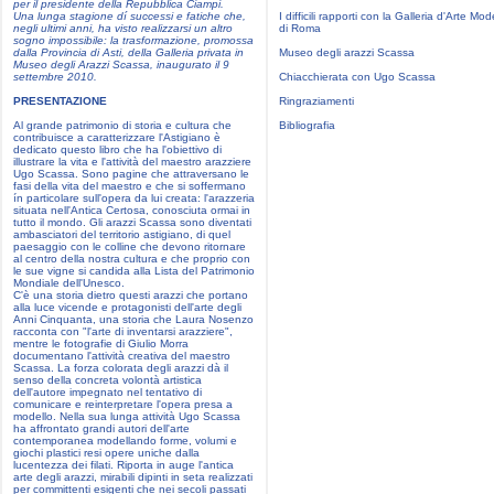
per il presidente della Repubblica Ciampi.
Una lunga stagione dí successi e fatiche che,
I difficili rapporti con la Galleria d'Arte Mo
negli ultimi anni, ha visto realizzarsi un altro
di Roma
sogno impossibile: la trasformazione, promossa
dalla Provincia di Asti, della Galleria privata in
Museo degli arazzi Scassa
Museo degli Arazzi Scassa, inaugurato il 9
settembre 2010.
Chiacchierata con Ugo Scassa
PRESENTAZIONE
Ringraziamenti
Al grande patrimonio di storia e cultura che
Bibliografia
contribuisce a caratterizzare l'Astigiano è
dedicato questo libro che ha l'obiettivo di
illustrare la vita e l'attività del maestro arazziere
Ugo Scassa. Sono pagine che attraversano le
fasi della vita del maestro e che si soffermano
ín particolare sull'opera da lui creata: l'arazzeria
situata nell'Antica Certosa, conosciuta ormai in
tutto il mondo. Gli arazzi Scassa sono diventati
ambasciatori del territorio astigiano, di quel
paesaggio con le colline che devono ritornare
al centro della nostra cultura e che proprio con
le sue vigne si candida alla Lista del Patrimonio
Mondiale dell'Unesco.
C'è una storia dietro questi arazzi che portano
alla luce vicende e protagonisti dell'arte degli
Anni Cinquanta, una storia che Laura Nosenzo
racconta con "l'arte di inventarsi arazziere",
mentre le fotografie di Giulio Morra
documentano l'attività creativa del maestro
Scassa. La forza colorata degli arazzi dà il
senso della concreta volontà artistica
dell'autore impegnato nel tentativo di
comunicare e reinterpretare l'opera presa a
modello. Nella sua lunga attività Ugo Scassa
ha affrontato grandi autori dell'arte
contemporanea modellando forme, volumi e
giochi plastici resi opere uniche dalla
lucentezza dei filati. Riporta in auge l'antica
arte degli arazzi, mirabili dipinti in seta realizzati
per committenti esigenti che nei secoli passati