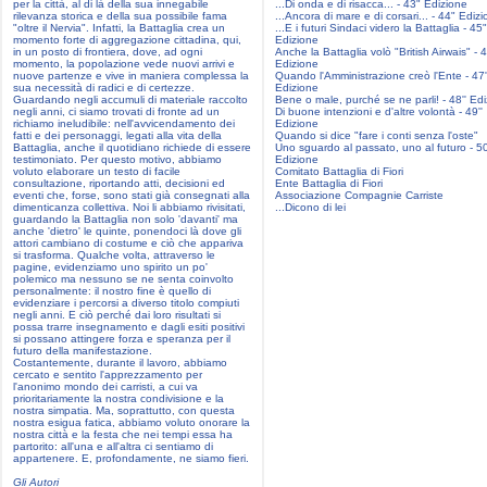
per la città, al di là della sua innegabile
...Di onda e di risacca... - 43" Edizione
rilevanza storica e della sua possibile fama
...Ancora di mare e di corsari... - 44" Ediz
"oltre il Nervia". Infatti, la Battaglia crea un
...E i futuri Sindaci videro la Battaglia - 45"
momento forte di aggregazione cittadina, qui,
Edizione
in un posto di frontiera, dove, ad ogni
Anche la Battaglia volò "British Airwais" - 4
momento, la popolazione vede nuovi arrivi e
Edizione
nuove partenze e vive in maniera complessa la
Quando l'Amministrazione creò l'Ente - 47'
sua necessità di radici e di certezze.
Edizione
Guardando negli accumuli di materiale raccolto
Bene o male, purché se ne parli! - 48'' Ed
negli anni, ci siamo trovati di fronte ad un
Di buone intenzioni e d'altre volontà - 49''
richiamo ineludibile: nell'avvicendamento dei
Edizione
fatti e dei personaggi, legati alla vita della
Quando si dice "fare i conti senza l'oste"
Battaglia, anche il quotidiano richiede di essere
Uno sguardo al passato, uno al futuro - 50
testimoniato. Per questo motivo, abbiamo
Edizione
voluto elaborare un testo di facile
Comitato Battaglia di Fiori
consultazione, riportando atti, decisioni ed
Ente Battaglia di Fiori
eventi che, forse, sono stati già consegnati alla
Associazione Compagnie Carriste
dimenticanza collettiva. Noi li abbiamo rivisitati,
...Dicono di lei
guardando la Battaglia non solo 'davanti' ma
anche 'dietro' le quinte, ponendoci là dove gli
attori cambiano di costume e ciò che appariva
si trasforma. Qualche volta, attraverso le
pagine, evidenziamo uno spirito un po'
polemico ma nessuno se ne senta coinvolto
personalmente: il nostro fine è quello di
evidenziare i percorsi a diverso titolo compiuti
negli anni. E ciò perché dai loro risultati si
possa trarre insegnamento e dagli esiti positivi
si possano attingere forza e speranza per il
futuro della manifestazione.
Costantemente, durante il lavoro, abbiamo
cercato e sentito l'apprezzamento per
l'anonimo mondo dei carristi, a cui va
prioritariamente la nostra condivisione e la
nostra simpatia. Ma, soprattutto, con questa
nostra esigua fatica, abbiamo voluto onorare la
nostra città e la festa che nei tempi essa ha
partorito: all'una e all'altra ci sentiamo di
appartenere. E, profondamente, ne siamo fieri.
Gli Autori