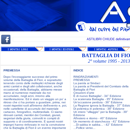
BATTAGLIA DI FIO
2° volume 1995 - 2013
PREMESSA
INDICE
Dopo l'incoraggiante successo del primo
RINGRAZIAMENTI
volume della Battaglia di Fiori, e soprattutto
PREMESSA
tenendo conto delle molteplici richieste degli
La parola ai Sindaci
amici carristi e degli altri collaboratori, anche
La parola ai Presidenti del Comitato della
occasionali, della Battaglia, abbiamo messo
Battaglia di Fiori
mano al numeroso materiale da noi
Creazioni d'arte
accumulato, negli anni, intorno alla
È di nuovo Battaglia! - 34'' Edizione
manifestazione. Ed è stato un viaggio un po' a
La scatenata Battaglia - 35" Edizione
ritroso che ci ha portato a guardare, prima, nei
Un'occasione perduta - 36'' Edizione
nostri rispettivi ruoli all'interno dell'evento e, poi,
La Regione ignora la Battaglia - 37" Ediz
nelle cartellette di accumulo del materiale
Di polemica in polemica - 38'' Edizione
cartaceo, fotografico, multimediale. Ci siamo
Un intero "villaggio" per la Battaglia - 39''
ritrovati carristi, membri dei Comitati, giurati,
Edizione
segretari della giuria, coinvolti in compiti di
All'estero e ritorno - 40'' Edizione
supporto o di coordinamento. E questi nostri
Un momento di stanchezza - 41" Edizione
impegni hanno rinforzato in noi la convinzione
...Di sabba in sabba... - 42'' Edizione
che la Battaglia di Fiori è un evento importante
...Pollice verso...