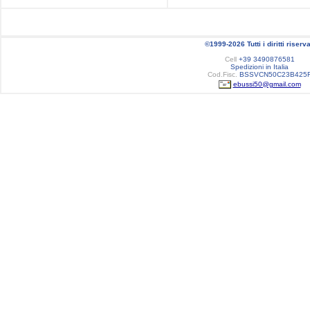
©1999-2026 Tutti i diritti riserva
Cell
+39 3490876581
Spedizioni in Italia
Cod.Fisc.
BSSVCN50C23B425
ebussi50@gmail.com