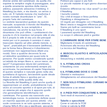
diverse anime del camminare: da quella che
Polmoni più capaci e più forti
esprime la semplice voglia di passeggiare, sino
Le piccole malattie di ogni giorno diventa
a quella veramente sportiva della marcia
ricordo
atletica, passando attraverso il trekking. li
Esistono differenze tra i due sessi? Le d
fitwalking ha dato, e sta dando, un senso a
il fitwalking
tutto ciò. È l'attività motoria che trasforma il
I benefici estetici
nostro normale deambulare in "arte". Sì,
Via i chili di troppo e linea perfetta
proprio l'arte del camminare.
Fitwalking e dimagrimento
Lo vedrete lasciandovi guidare da questo
10 regole per dimagrire con il fitwalking
manuale; scoprendo il mondo del fitwalking, le
Meno stress e maggiore efficienza psichic
sue particolarità, la sua semplicità e
Siamo più belli se camminiamo bene
naturalezza; ma anche la sua forza, il
Il fitwalking è uno sport
dinamismo che può offrire, i cambiamenti che
I parametri sportivi del fitwalking
suscita in chi lo inserisce nel proprio stile di vita.
Lo scopo è utilizzare piedi e gambe
Ed è proprio lo stile di vita uno dei principali
motivi per cui in passato il cammino è stato
3.CAMMINARE BENE PER STARE BENE
trascurato rispetto ad altre attività motorie, o
Miglioriamo il modo di camminare
"sport", praticabili per il benessere (wellness) ,
Avvicinarsi alla tecnica del fitwalking
per la forma fisica (fitness) e il divertimento:
La tecnica del fitwalking
camminare non rappresentava difatti una
novità. Sino a qualche decennio fa era
4. MUSCOLI ELASTICI E ARTICOLAZION
un'abitudine quotidiana per quasi tutte le
MOBILI
persone. Per quale motivo considerarlo quindi
Streatching e mobilità articolare
un'attività da tempo libero e, ancor meno, da
sport? Il progressivo ridursi del camminare,
5. IL FITWALKING CROSS
unitamente ad una sedentarietà sempre più
Il fitwalking cross
accentuata, ha permesso di capire l'importanza
di questo semplice e naturale gesto nella vita
6.IL FITWALKING DOVE E COME
quotidiana di ognuno, lanciandolo quale ideale
Obiettivi e motivazioni
forma di attività fisica e sportiva per un
Abbigliamento ed attrezzature del fitwalke
miglioramento della qualità della vita.
La filosofia del fitwalking è però anche quella di
7. NON SOLO FITWALKING: CURIAMO N
rappresentare un anello, probabilmente il più
STESSI
vicino al concetto sportivo e di sport per tutti, di
Attenzione a se stessi
un sistema più ampio che è appunto quello
che generalmente identifichiamo nel
8. A PIEDI PER CONQUISTARE IL MON
camminare. Per questo sta nascendo una
Tanti modi di muoversi a piedi
terminologia nuova - lo potremmo definire quasi
un marchio apposito per questa attività - che
Tabelle e specchietti
vuole contenere in se tutto questo sistema, si
Come si calcola la FCM
chiama WALK-IN e sta a significare, giocando
Come si calcola la BMI