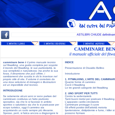
CAMMINARE BE
il manuale ufficiale del fitw
camminare bene
è il primo manuale tecnico
INDICE
sul fitwalking, una guida completa per scoprire
il mondo del fitwalking, le sue particolarità, la
Presentazione di Osvaldo Bellino
sua semplicità e naturalezza; ma anche la sua
forza, il dinamismo che può offrire, i
Introduzione
cambiamenti che suscita in chi lo inserisce nel
proprio stile di vita. Il volume è corredato da
1. FITWALKING, L'ARTE DEL CAMMINA
una ricca selezione di immagini e illustrazioni
Quante forme di cammino
ed un imperdibile dvd tecnico.
Cos'è il fitwalking
Le tre grandi categorie del fitwalking
INTRODUZIONE
2. UNO SPORT PER TUTTI
Se solamente alcuni anni or sono parlare del
Contro la sedentarietà
camminare costituiva un fatto piuttosto
Tanti buoni motivi per praticare il fitwalking
sporadico, sia che lo si facesse in ambito
L'apparato cardio-circolatorio
sportivo o salutistico sia che lo si praticasse per
Camminare protegge il cuore
scopo turistico, oggi il cammino sta
Gli effetti positivi dell'attività motoria
acquistando un ruolo sempre più rilevante.
Ipertensione, dislipidemie e fumo, i killer si
Spesso, però, si fatica ancora a disgiungere le
possono fermare