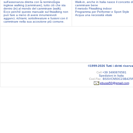
sull'assonanza diretta con la terminologia
Walk-in, anche in Italia nasce il concetto d
inglese walking (camminare), tutto ciò che sta
camminare bene
dentro (in) al mondo del camminare (walk).
Il metodo Fitwalking indoor
Ecco perché questo manuale sul fitwalking non
Programma per Performer e Sport Style
può fare a meno di avere innumerevoli
Acqua una necessità vitale
agganci, richiami, sottolineature e fusioni con il
camminare nella sua accezione più comune.
©1999-2026 Tutti i diritti riserva
Cell
+39 3490876581
Spedizioni in Italia
Cod.Fisc.
BSSVCN50C23B425
ebussi50@gmail.com