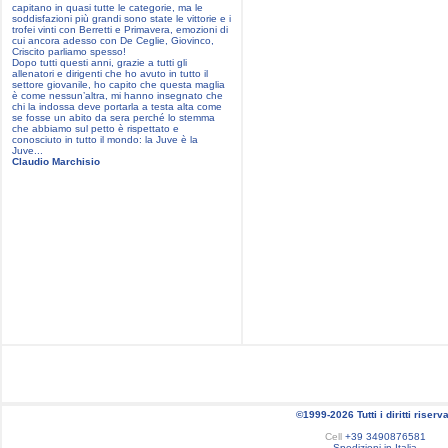
capitano in quasi tutte le categorie, ma le
soddisfazioni più grandi sono state le vittorie e i
trofei vinti con Berretti e Primavera, emozioni di
cui ancora adesso con De Ceglie, Giovinco,
Criscito parliamo spesso!
Dopo tutti questi anni, grazie a tutti gli
allenatori e dirigenti che ho avuto in tutto il
settore giovanile, ho capito che questa maglia
è come nessun’altra, mi hanno insegnato che
chi la indossa deve portarla a testa alta come
se fosse un abito da sera perché lo stemma
che abbiamo sul petto è rispettato e
conosciuto in tutto il mondo: la Juve è la
Juve...
Claudio Marchisio
©1999-2026 Tutti i diritti riserva
Cell
+39 3490876581
Spedizioni in Italia