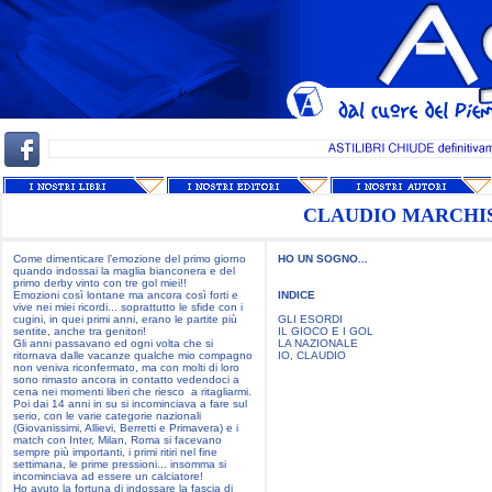
CLAUDIO MARCHI
Come dimenticare l’emozione del primo giorno
HO UN SOGNO...
quando indossai la maglia bianconera e del
primo derby vinto con tre gol miei!!
Emozioni così lontane ma ancora così forti e
INDICE
vive nei miei ricordi... soprattutto le sfide con i
cugini, in quei primi anni, erano le partite più
GLI ESORDI
sentite, anche tra genitori!
IL GIOCO E I GOL
Gli anni passavano ed ogni volta che si
LA NAZIONALE
ritornava dalle vacanze qualche mio compagno
IO, CLAUDIO
non veniva riconfermato, ma con molti di loro
sono rimasto ancora in contatto vedendoci a
cena nei momenti liberi che riesco a ritagliarmi.
Poi dai 14 anni in su si incominciava a fare sul
serio, con le varie categorie nazionali
(Giovanissimi, Allievi, Berretti e Primavera) e i
match con Inter, Milan, Roma si facevano
sempre più importanti, i primi ritiri nel fine
settimana, le prime pressioni... insomma si
incominciava ad essere un calciatore!
Ho avuto la fortuna di indossare la fascia di