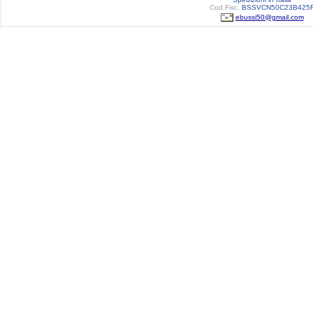
Cod.Fisc.
BSSVCN50C23B425
ebussi50@gmail.com