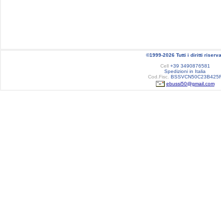
©1999-2026 Tutti i diritti riserva
Cell
+39 3490876581
Spedizioni in Italia
Cod.Fisc.
BSSVCN50C23B425
ebussi50@gmail.com