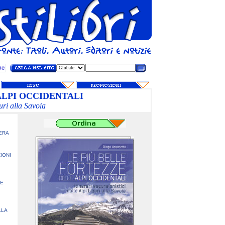
ALPI OCCIDENTALI
guri alla Savoia
ERA
ZIONI
TE
LLA