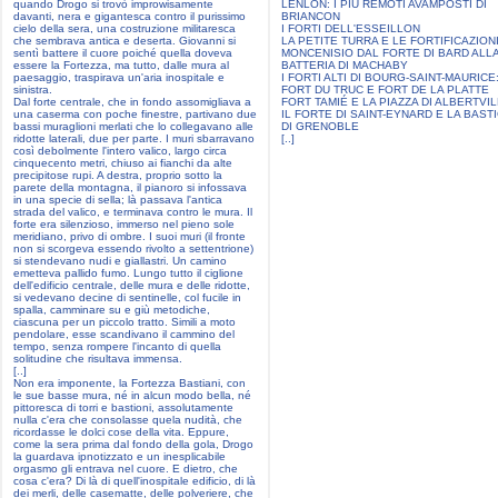
quando Drogo si trovò improwisamente
LENLON: I PIÙ REMOTI AVAMPOSTI DI
davanti, nera e gigantesca contro il purissimo
BRIANCON
cielo della sera, una costruzione militaresca
I FORTI DELL'ESSEILLON
che sembrava antica e deserta. Giovanni si
LA PETITE TURRA E LE FORTIFICAZION
sentì battere il cuore poiché quella doveva
MONCENISIO DAL FORTE DI BARD ALL
essere la Fortezza, ma tutto, dalle mura al
BATTERIA DI MACHABY
paesaggio, traspirava un'aria inospitale e
I FORTI ALTI DI BOURG-SAINT-MAURICE
sinistra.
FORT DU TRUC E FORT DE LA PLATTE
Dal forte centrale, che in fondo assomigliava a
FORT TAMIÉ E LA PIAZZA DI ALBERTVI
una caserma con poche finestre, partivano due
IL FORTE DI SAINT-EYNARD E LA BASTI
bassi muraglioni merlati che lo collegavano alle
DI GRENOBLE
ridotte laterali, due per parte. I muri sbarravano
[..]
così debolmente l'intero valico, largo circa
cinquecento metri, chiuso ai fianchi da alte
precipitose rupi. A destra, proprio sotto la
parete della montagna, il pianoro si infossava
in una specie di sella; là passava l'antica
strada del valico, e terminava contro le mura. Il
forte era silenzioso, immerso nel pieno sole
meridiano, privo di ombre. I suoi muri (il fronte
non si scorgeva essendo rivolto a settentrione)
si stendevano nudi e giallastri. Un camino
emetteva pallido fumo. Lungo tutto il ciglione
dell'edificio centrale, delle mura e delle ridotte,
si vedevano decine di sentinelle, col fucile in
spalla, camminare su e giù metodiche,
ciascuna per un piccolo tratto. Simili a moto
pendolare, esse scandivano il cammino del
tempo, senza rompere l'incanto di quella
solitudine che risultava immensa.
[..]
Non era imponente, la Fortezza Bastiani, con
le sue basse mura, né in alcun modo bella, né
pittoresca di torri e bastioni, assolutamente
nulla c'era che consolasse quela nudità, che
ricordasse le dolci cose della vita. Eppure,
come la sera prima dal fondo della gola, Drogo
la guardava ipnotizzato e un inesplicabile
orgasmo gli entrava nel cuore. E dietro, che
cosa c'era? Di là di quell'inospitale edificio, di là
dei merli, delle casematte, delle polveriere, che