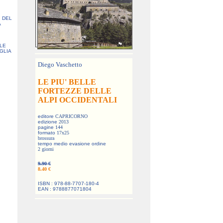
I DEL
A
:
LLE
GLIA
Diego Vaschetto
LE PIU' BELLE
FORTEZZE DELLE
ALPI OCCIDENTALI
editore
CAPRICORNO
edizione
2013
pagine
144
formato
17x25
brossura
tempo medio evasione ordine
2 giorni
9.90 €
8.40 €
ISBN : 978-88-7707-180-4
EAN : 9788877071804