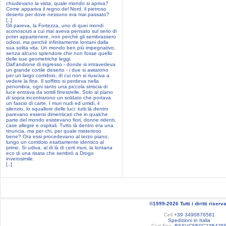
chiudevano la vista, quale mondo si apriva?
Come appariva il regno del Nord, il pietroso
deserto per dove nessuno era mai passato?
[..]
Gli pareva, la Fortezza, uno di quei mondi
sconosciuti a cui mai aveva pensato sul serio di
poter appartenere, non perché gli sembrassero
odiosi, ma perché infinitamente lontani dalla
sua solita vita. Un mondo ben più impegnativo,
senza alcuno splendore che non fosse quello
delle sue geometriche leggi.
Dall'androne di ingresso - donde si intravedeva
un grande cortile deserto - i due si awiarono
per un largo corridoio, di cui non si riusciva a
vedere la fine. Il soffitto si perdeva nella
penombra, ogni tanto una piccola striscia di
luce entrava da sottili finestrelle. Solo al piano
di sopra incontrarono un soldato che portava
un fascio di carte. I muri nudi ed umidi, il
silenzio, lo squallore delle luci: tutti là dentro
parevano essersi dimenticati che in qualche
parte del mondo esistevano fiori, donne ridenti,
case allegre e ospitali. Tutto là dentro era una
rinuncia, ma per chi, per quale misterioso
bene? Ora essi procedevano al terzo piano,
lungo un corridoio esattamente identico al
primo. Si udiva, al di là di certi muri, la lontana
eco di una risata che sembrò a Drogo
inverosimile.
[..]
©1999-2026 Tutti i diritti riserva
Cell
+39 3490876581
Spedizioni in Italia
Cod.Fisc.
BSSVCN50C23B425