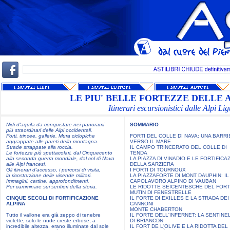
LE PIU' BELLE FORTEZZE DELLE 
Itinerari escursionistici dalle Alpi Li
Nidi d'aquila da conquistare nei panorami
SOMMARIO
più straordinari delle Alpi occidentali.
Forti, trincee, gallerie. Mura ciclopiche
FORTI DEL COLLE DI NAVA: UNA BARRI
aggrappate alle pareti della montagna.
VERSO IL MARE
Strade strappate alla roccia.
IL CAMPO TRINCERATO DEL COLLE DI
Le fortezze più spettacolari, dal Cinquecento
TENDA
alla seconda guerra mondiale, dal col di Nava
LA PIAZZA DI VINADIO E LE FORTIFICA
alle Alpi francesi.
DELLA SARZIERA
Gli itinerari d'accesso, i percorsi di visita,
I FORTI DI TOURNOUX
la ricostruzione delle vicende militari.
LA PIAZZAFORTE DI MONT DAUPHIN: IL
Immagini, cartine, approfondimenti.
CAPOLAVORO ALPINO DI VAUBAN
Per camminare sui sentieri della storia.
LE RIDOTTE SEICENTESCHE DEL FOR
MUTIN DI FENESTRELLE
CINQUE SECOLI DI FORTIFICAZIONE
IL FORTE DI EXILLES E LA STRADA DEI
ALPINA
CANNONI
MONTE CHABERTON
Tutto il vallone era già zeppo di tenebre
IL FORTE DELL'INFERNET: LA SENTINE
violette, solo le nude creste erbose, a
DI BRIANCDN
incredibile altezza, erano illuminate dal sole
IL FORT DE L'OLIVE E LA RIDOTTA DEL