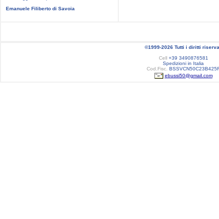
Emanuele Filiberto di Savoia
©1999-2026 Tutti i diritti riserva
Cell
+39 3490876581
Spedizioni in Italia
Cod.Fisc.
BSSVCN50C23B425
ebussi50@gmail.com