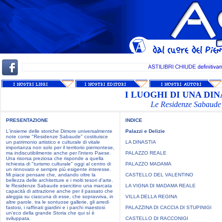
I LUOGHI DI UNA DIN
Le Residenze Sabaude
PRESENTAZIONE
INDICE
L'insieme delle storiche Dimore universalmente
Palazzi e Delizie
note come "Residenze Sabaude" costituisce
un patrimonio artistico e culturale di vitale
LA DINASTIA
importanza non solo per il territorio piemontese,
ma indiscutibilmente anche per l'intero Paese.
PALAZZO REALE
Una risorsa preziosa che risponde a quella
richiesta di "turismo culturale" oggi al centro di
PALAZZO MADAMA
un rinnovato e sempre più esigente interesse.
Mi piace pensare che, andando oltre la
CASTELLO DEL VALENTINO
bellezza delle architetture e i molti tesori d'arte.
le Residenze Sabaude esercitino una marcata
LA VIGNA DI MADAMA REALE
capacità di attrazione anche per il passato che
aleggia su ciascuna di esse, che sopravviva, in
VILLA DELLA REGINA
altre parole. tra le sontuose gallerie, gli arredi
fastosi, i raffinati giardini e i parchi maestosi
PALAZZINA DI CACCIA DI STUPINIGI
un'eco della grande Storia che qui sí è
sviluppata.
CASTELLO DI RACCONIGI