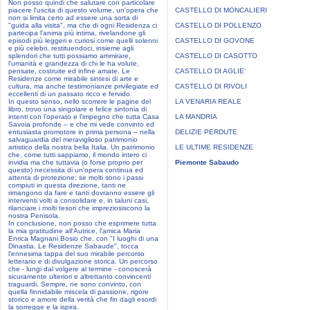
Non posso quindi che salutare con particolare
piacere l'uscita di questo volume, un'opera che
CASTELLO DI MONCALIERI
non si limita certo ad essere una sorta di
"guida alla visita", ma che di ogni Residenza ci
CASTELLO DI POLLENZO
partecipa l'anima più intima, rivelandone gli
episodi più leggeri e curiosi come quelli solenni
CASTELLO DI GOVONE
e più celebri, restituendoci, insieme agli
splendori che tutti possiamo ammirare,
CASTELLO DI CASOTTO
l'umanità e grandezza di chi le ha volute,
pensate, costruite ed infine amate. Le
CASTELLO DI AGLIE'
Residenze come mirabile sintesi di arte e
cultura, ma anche testimonianze privilegiate ed
CASTELLO DI RIVOLI
eccellenti di un passato ricco e fervido.
In questo senso, nello scorrere le pagine del
LA VENARIA REALE
libro, trovo una singolare e felice sintonia di
intenti con l'operato e l'impegno che tutta Casa
LA MANDRIA
Savoia profonde – e che mi vede convinto ed
entusiasta promotore in prima persona – nella
DELIZIE PERDUTE
salvaguardia del meraviglioso patrimonio
artistico della nostra bella Italia. Un patrimonio
LE ULTIME RESIDENZE
che, come tutti sappiamo, il mondo intero ci
invidia ma che tuttavia (o forse proprio per
Piemonte Sabaudo
questo) necessita di un'opera continua ed
attenta di protezione; se molti sono i passi
compiuti in questa direzione, tanti ne
rimangono da fare e tanti dovranno essere gli
interventi volti a consolidare e, in taluni casi,
rilanciare i molti tesori che impreziosiscono la
nostra Penisola.
In conclusione, non posso che esprimere tutta
la mia gratitudine all'Autrice, l'amica Maria
Enrica Magnani Bosio che, con "I luoghi di una
Dinastia. Le Residenze Sabaude", tocca
l'ennesima tappa del suo mirabile percorso
letterario e di divulgazione storica. Un percorso
che - lungi dal volgere al termine - conoscerà
sicuramente ulteriori e altrettanto convincenti
traguardi. Sempre, ne sono convinto, con
quella finnidabile miscela di passione, rigore
storico e amore della verità che fin dagli esordi
la sorregge e la ispira.