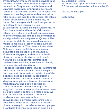
avventura. Avventura che mi ha coinvolto in un
2.2 Esercizi di lettura:
problema davvero interessante, dei primi tre
un'analisi delle opere sicure del Vespino
decenni del Cinquecento e alla riscoperta di
2.3 Le tele seicentesche: scheda scientifi
un'artista trascurato. Innanzitutto aver avuto
l'onore di trattare di un pittore e di un'opera cui
Didascalie immagini
nessuno si era largamente addentrato, mi ha
fatto entrare nel mondo della ricerca. Ho attinto
Bibliografia
a fonti di conoscenza che lentamente, mi
hanno fatto scorgere chi fosse il mio pittore, la
sua storia, la sua tecnica e le sue
caratteristiche. É come se improvvisamente, mi
fossi ritrovata nella Milano del XVII secolo,
attingendo a chiese e autori di questo secolo,
mi sono immersa nell'ambito delle committenze
e dei gusti milanesi del periodo. Questo mi ha
sicuramente dato la possibilità di conoscere
meglio la mia città e i tesori in essa custoditi,
come le biblioteche Trivulziana e Ambrosiana.
Nella prima parte dell'elaborato, mi sono
occupata della chiesa di San Maurizio al
Monastero Maggiore, addentrandomi nella
storia decorativa della chiesa, nella quale
nell'arco del Cinquecento, si intrecciano
testimonianze storiche, avvenimenti culturali,
personaggi e pittori a Milano.
Il secondo capitolo è stato, invece, interamente
dedicato ad Andrea Bianchi detto il Vespino e
ha comportato la raccolta di notizie biografiche
e l'analisi delle sue opere; in conclusione
posso affermare che Andrea Bianchi detto il
Vespino fu un pittore milanese di formazione
morazzoniana, che entrò a servizio del
Cardinale Federico Borromeo, dopo un
soggiorno romano avvenuto sicuramente prima
del 1616, poiché portatore a Milano di nuove
istanze pittoriche, assimilate a Roma: il
moderno e accurato naturalismo
caravaggesco, già visibile nelle prime opere
documentate del 1616. Anche se il nostro
pittore ha eseguito prevalentemente copie per
il Cardinale Federico Borromeo in esse è già