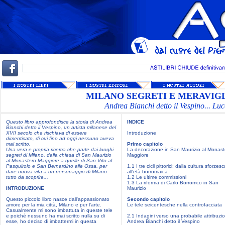
MILANO SEGRETI E MERAVIGL
Andrea Bianchi detto il Vespino... Luc
Questo libro approfondisce la storia di Andrea
INDICE
Bianchi detto il Vespino, un artista milanese del
XVII secolo che rischiava di essere
Introduzione
dimenticato, di cui fino ad oggi nessuno aveva
mai scritto.
Primo capitolo
Una vera e propria ricerca che parte dai luoghi
La decorazione in San Maurizio al Monast
segreti di Milano, dalla chiesa di San Maurizio
Maggiore
al Monastero Maggiore a quelle di San Vito al
Pasquirolo e San Bernardino alle Ossa, per
1.1 I tre cicli pittorici: dalla cultura sforzes
dare nuova vita a un personaggio di Milano
all'età borromaica
tutto da scoprire...
1.2 Le ultime commissioni
1.3 La riforma di Carlo Borromco in San
INTRODUZIONE
Maurizio
Questo piccolo libro nasce dall'appassionato
Secondo capitolo
amore per la mia città, Milano e per l'arte.
Le tele seicentesche nella controfacciata
Casualmente mi sono imbattuta in queste tele
e poiché nessuno ha mai scritto nulla su di
2.1 Indagini verso una probabile attribuzi
esse, ho deciso di imbattermi in questa
Andrea Bianchi detto il Vespino