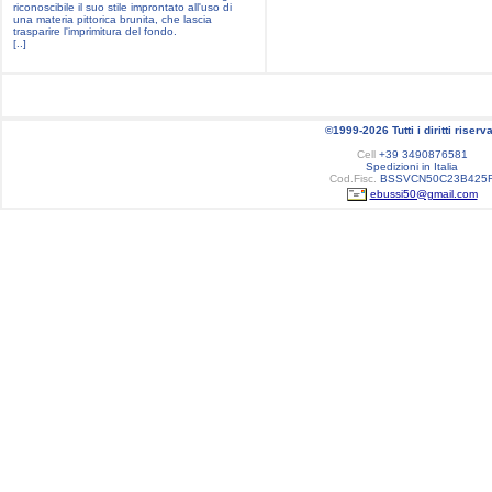
riconoscibile il suo stile improntato all'uso di
una materia pittorica brunita, che lascia
trasparire l'imprimitura del fondo.
[..]
©1999-2026 Tutti i diritti riserva
Cell
+39 3490876581
Spedizioni in Italia
Cod.Fisc.
BSSVCN50C23B425
ebussi50@gmail.com