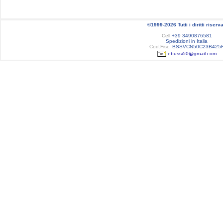
©1999-2026 Tutti i diritti riserva
Cell
+39 3490876581
Spedizioni in Italia
Cod.Fisc.
BSSVCN50C23B425
ebussi50@gmail.com