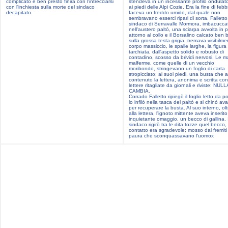
complicato e ben presto finirà con l'intrecciarsi
stendeva in un incessante profilo ondulato
con l'inchiesta sulla morte del sindaco
ai piedi delle Alpi Cozie. Era la fine di febb
decapitato.
faceva un freddo umido, dal quale non
sembravano esserci ripari di sorta. Falletto
sindaco di Serravalle Mormora, imbacucca
nell'austero paltò, una sciarpa avvolta in pi
attorno al collo e il Borsalino calcato ben
sulla grossa testa grigia, tremava visibilmen
corpo massiccio, le spalle larghe, la figura
tarchiata, dall'aspetto solido e robusto di
contadino, scosso da brividi nervosi. Le m
malferme, come quelle di un vecchio
moribondo, stringevano un foglio di carta
stropicciato; ai suoi piedi, una busta che 
contenuto la lettera, anonima e scritta con
lettere ritagliate da giornali e riviste: NULL
CAMBIA.
Corrado Falletto ripiegò il foglio letto da p
lo infilò nella tasca del paltò e si chinò ava
per recuperare la busta. Al suo interno, olt
alla lettera, l'ignoto mittente aveva inserit
inquietante omaggio, un becco di gallina. I
sindaco rigirò tra le dita tozze quel becco, i
contatto era sgradevole; mosso dai fremiti 
paura che sconquassavano l'uomox