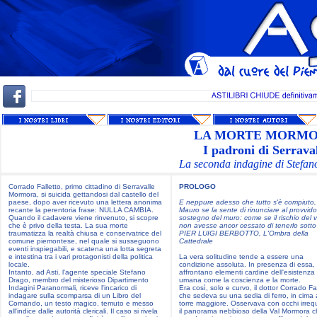
LA MORTE MORM
I padroni di Serrava
La seconda indagine di Stefa
Corrado Falletto, primo cittadino di Serravalle
PROLOGO
Mormora, si suicida gettandosi dal castello del
paese, dopo aver ricevuto una lettera anonima
E neppure adesso che tutto s'è compiuto,
recante la perentoria frase: NULLA CAMBIA.
Mauro se la sente di rinunciare al provvido
Quando il cadavere viene rinvenuto, si scopre
sostegno del muro: come se il rischio del 
che è privo della testa. La sua morte
non avesse ancor cessato di tenerlo sotto t
traumatizza la realtà chiusa e conservatrice del
PIER LUIGI BERBOTTO, L'Ombra della
comune piemontese, nel quale si susseguono
Cattedrale
eventi inspiegabili, e scatena una lotta segreta
e intestina tra i vari protagonisti della politica
La vera solitudine tende a essere una
locale.
condizione assoluta. In presenza di essa, 
Intanto, ad Asti, l'agente speciale Stefano
affrontano elementi cardine dell'esistenza
Drago, membro del misterioso Dipartimento
umana come la coscienza e la morte.
Indagini Paranormali, riceve l'incarico di
Era così, solo e curvo, il dottor Corrado Fal
indagare sulla scomparsa di un Libro del
che sedeva su una sedia di ferro, in cima 
Comando, un testo magico, temuto e messo
torre maggiore. Osservava con occhi irrequ
all'indice dalle autorità clericali. Il caso si rivela
il panorama nebbioso della Val Mormora c