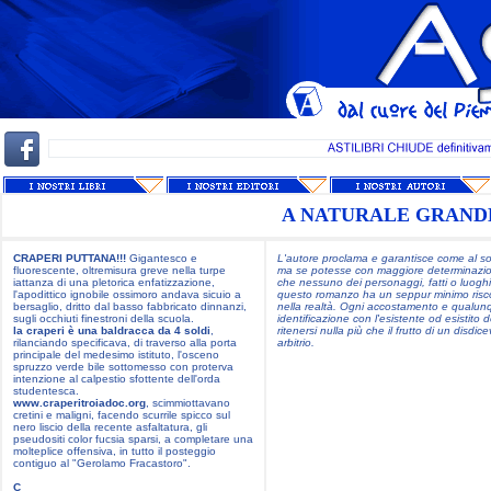
A NATURALE GRAND
CRAPERI PUTTANA!!!
Gigantesco e
L'autore proclama e garantisce come al sol
fluorescente, oltremisura greve nella turpe
ma se potesse con maggiore determinazi
iattanza di una pletorica enfatizzazione,
che nessuno dei personaggi, fatti o luoghi
l'apodittico ignobile ossimoro andava sicuio a
questo romanzo ha un seppur minimo risc
bersaglio, dritto dal basso fabbricato dinnanzi,
nella realtà. Ogni accostamento e qualun
sugli occhiuti finestroni della scuola.
identificazione con l'esistente od esistito 
la craperi è una baldracca da 4 soldi
,
ritenersi nulla più che il frutto di un disdic
rilanciando specificava, di traverso alla porta
arbitrio.
principale del medesimo istituto, l'osceno
spruzzo verde bile sottomesso con proterva
intenzione al calpestio sfottente dell'orda
studentesca.
www.craperitroiadoc.org
, scimmiottavano
cretini e maligni, facendo scurrile spicco sul
nero liscio della recente asfaltatura, gli
pseudositi color fucsia sparsi, a completare una
molteplice offensiva, in tutto il posteggio
contiguo al "Gerolamo Fracastoro".
C