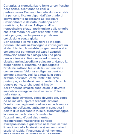
Canaglia, la memoria riapre ferite ancor fresche
nello spirito, allontanando così la
professoressa Craperi, che delle donne erudite
ha per certo il colon pigro, dall'alto grado di
coinvolgimento necessario ad espletare
un'importante e delicata, purtroppo non
quotidiana, funzione. A dispetto d'un
notevolissimo sforzo, testimoniato dalle smorfie
che s'alternano nel volto tendente ormai al
color prugna, per l'impresa si profila una
conclusione senza gloria.
Ben sapendo come ostruzioni ed ingorghi
possan tribolarla nell'impegno a conseguire un
vitale obiettivo, la mirabile programmatrice si è
concentrata per tempo sui saperi acquisiti
attraverso l'annoso dialogo con una poco
pervia interiorità. Poi, decisa ed ottimista,
classica nel malacodiano palesare andando la
propensione al cimento, ha guadagnato
l'abituale solitario teatro delle diuturne sfide
con se stessa. Volontà e diligenza però non
sempre bastano, così la battaglia in corso
sembra destinata, come tante altre simili
purtroppo, a chiudersi con un nulla di fatto. A
questo punto, anche perché i motivi
dell'ennesimo smacco sono chiari, è davvero
irrealistico immaginar d'inebriarsi con l'olezzo
della vittoria.
Lungi dallo stimolare, come dovrebbero, corpo
ed anima all'auspicata feconda sintonia,
l'asettico raccoglimento del recesso e la mistica
solitudine dell'attimo attizzano in combutta il
dolore d'un mai sanato vulnus. Maramaldeggia,
la memoria, violando un'intimità che
l'accanimento d'ogni altro nemico
rispetterebbe; masochistici pensieri
s'incaponiscono a guazzare nelle buie sentine
limacciose della frustrazione ripescandovi acri
scorie di rabbia. Presentatesi nel momento
meno acconcio, le immagini di un'orrenda