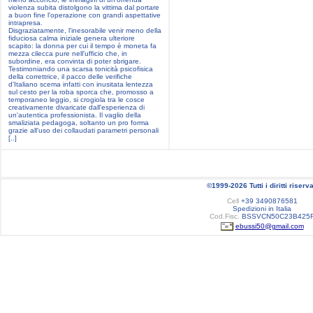
violenza subita distolgono la vittima dal portare
a buon fine l'operazione con grandi aspettative
intrapresa.
Disgraziatamente, l'inesorabile venir meno della
fiduciosa calma iniziale genera ulteriore
scapito: la donna per cui il tempo è moneta fa
mezza cilecca pure nell'ufficio che, in
subordine, era convinta di poter sbrigare.
Testimoniando una scarsa tonicità psicofisica
della correttrice, il pacco delle verifiche
d'Italiano scema infatti con inusitata lentezza
sul cesto per la roba sporca che, promosso a
temporaneo leggio, si crogiola tra le cosce
creativamente divaricate dall'esperienza di
un'autentica professionista. Il vaglio della
smaliziata pedagoga, soltanto un pro forma
grazie all'uso dei collaudati parametri personali
[..]
©1999-2026 Tutti i diritti riserva
Cell
+39 3490876581
Spedizioni in Italia
Cod.Fisc.
BSSVCN50C23B425
ebussi50@gmail.com