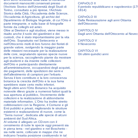
documenti manoscritti conservati presso
CAPrrOLO II
l'Archivio Storico dell'Università degli Studi di
Il periodo repubblicano e napoleonico (17
Torino, consultato a più riprese, l'Archivio
1814)
Storico della Città, l'Accademia delle Scienze,
l'Accademia di Agricoltura, gli archivi del
CAPrrOLO III
Dipartimento di Biologia Vegetale, di cui l'Orto è
Dalla Restaurazione agli anni Ottanta
parte integrante, e sulla base di fotografie
dell'Ottocento
fornite da colleghi ed amici.
Oltre ai Direttori e agli studiosi, viene messo in
CAPITOLO IV
risalto anche il ruolo dei giardinieri e dei
Dagli anni Ottanta dell'Ottocento al Nove
custodi, che è stato importantissimo per la vita
dell'Orto. Soprattutto nel Settecento e
CAPITOLO V
nell'Ottocento molti di loro furono dei fioristi di
Il Novecento
grande valore, svolgendo la maggior parte
delle missioni necessarie per la realizzazione
CAPITOLO VI
delle core, segnalando spesso specie nuove
Gli ultimi quindici anni
per la scienza, raccogliendo piante da mostrare
agli studenti e da inserire nelle collezioni
dell'Orto e partecipando direttamente
all'amministrazione, occupandosi degli acquisti,
dei pagamenti, delle spedizioni dei semi e
dell'allestimento di campioni per l'erbario.
Senza il loro contributo e la loro conoscenza
botanica la crescita dell'Orto e la sua fama
sarebbero state certo molto inferiori.
Negli ultimi anni l'Orto Botanico ha acquisito
notevole rilievo grazie a numerosi fattori quali la
sua apertura al pubblico, l'incremento delle
collezioni e la realizzazione di abbondante
materiale informativo. L'Orto ha inoltre stretto
colbborazioni con la Regione, il Comune e gli
Enti pubblici e privati, migliorando le strutture
esistenti e realizzandone di nuove, come la
"Serra nuova", dedicata alle specie di alcuni
ambienti del Sud Africa.
Al volume è allegato un CD-rom con il
censimento di tutte le specie oggi presenti sia
in piena terra - nel giardino e nel Boschetto -
sia nelle serre, collocate in mappe che ne
indicano l'esatta posizione costituendo in tal