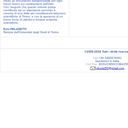
modo un documento indispensabile per ogni
futuro lavoro sui cambiamenti dell'Orto.
Con l'augurio che questo volume possa
contribuire ad un importante percorso à
crescita di una delle più considerevoli istituzioni
scientifiche di Torino, e con la speranza di un
futuro fonte di ulteriori e incisive scoperte
scientifiche.
Ezio PELIZZETTI
Rettore dell'Università degli Studi di Torino
©1999-2026 Tutti i diritti riserva
Cell
+39 3490876581
Spedizioni in Italia
Cod.Fisc.
BSSVCN50C23B425
ebussi50@gmail.com