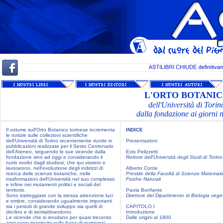
L'ORTO BOTANI
dell'Università di Torin
dalla fondazione ai giorni n
Il volume sull'Orto Botanico torinese incrementa
INDICE
le notizie sulle collezioni scientifiche
dell'Università di Torino recentemente riunite in
Presentazioni
pubblicazioni realizzate per il Sesto Centenario
dell'Ateneo, seguendo le sue vicende dalla
Ezio Pelizzetti
fondazione sino ad oggi e considerando il
Rettore dell'Università degli Studi di Torino
ruolo svolto dagli studiosi, che qui vissero e
lavorarono, nell'evoluzione degli indirizzi di
Alberto Conte
ricerca delle scienze botaniche, nelle
Preside della Facoltà di Scienze Matemat
trasformazioni dell'Università nel suo complesso
Fisiche Naturali
e infine nei mutamenti politici e sociali del
territorio.
Paola Bonfante
Sono tratteggiate con la stessa attenzione luci
Direttore del Dipartimento di Biologia vege
e ombre, considerando ugualmente importanti
sia i periodi di grande sviluppo sia quelli di
CAPITOLO I
declino e di semiabbandono.
Introduzione
Le vicende che si snodano per quasi trecento
Dalle origini al 1800
anni sono ricostruite sulla base di numerosi