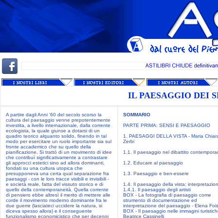
IL PAESAGGIO DEI S
A partire dagli Anni '60 del secolo scorso la
SOMMARIO
cultura del paesaggio venne prepotentemente
investita, a livello internazionale, dalla corrente
PARTE PRIMA: SENSI E PAESAGGIO
ecologista, la quale giunse a dotarsi di un
quadro teorico alquanto solido, finendo in tal
1. PAESAGGI DELLA VISTA - Maria Chiar
modo per esercitare un ruolo importante sia sul
Zerbi
fronte accademico che su quello della
pianificazione. Si trattò di un movimento di idee
1.1. Il paesaggio nel dibattito contempor
che contribuì significativamente a contrastare
gli approcci estetici sino ad allora dominanti,
1.2. Educare al paesaggio
fondati su una cultura utopica che
presupponeva una certa qual separazione fra
1.3. Paesaggio e ben-essere
paesaggi - con le loro tracce visibili e invisibili -
e società reale, fatta del vissuto storico e di
1.4. Il paesaggio della vista: interpretazion
quello della contemporaneità. Quella corrente
1.4.1. Il paesaggio degli artisti
di pensiero ebbe altresì il merito di mettere alle
BOX - La fotografia di paesaggio come
corde il movimento moderno dominante fra le
strumento di documentazione ed
due guerre (lasciateci uccidere la natura, si
interpretazione del paesaggio - Elena Foi
diceva spesso allora) e il conseguente
BOX - Il paesaggio nelle immagini turistich
funzionalismo economicistico che per decenni
Beatrice Cassinelli