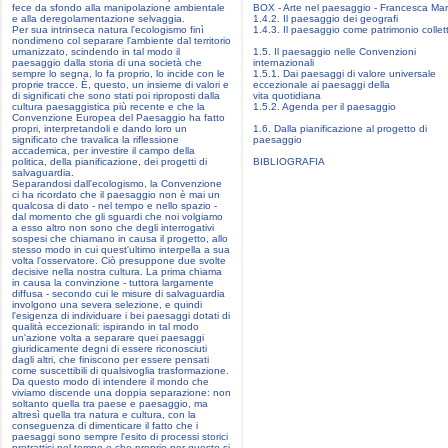
fece da sfondo alla manipolazione ambientale
BOX - Arte nel paesaggio - Francesca Mar
e alla deregolamentazione selvaggia.
1.4.2. Il paesaggio dei geografi
Per sua intrinseca natura l'ecologismo finì
1.4.3. Il paesaggio come patrimonio collet
nondimeno col separare l'ambiente dal territorio
umanizzato, scindendo in tal modo il
1.5. Il paesaggio nelle Convenzioni
paesaggio dalla storia di una società che
internazionali
sempre lo segna, lo fa proprio, lo incide con le
1.5.1. Dai paesaggi di valore universale
proprie tracce. È, questo, un insieme di valori e
eccezionale ai paesaggi della
di significati che sono stati poi riproposti dalla
vita quotidiana
cultura paesaggistica più recente e che la
1.5.2. Agenda per il paesaggio
Convenzione Europea del Paesaggio ha fatto
propri, interpretandoli e dando loro un
1.6. Dalla pianificazione al progetto di
significato che travalica la riflessione
paesaggio
accademica, per investire il campo della
politica, della pianificazione, dei progetti di
BIBLIOGRAFIA
salvaguardia.
Separandosi dall'ecologismo, la Convenzione
ci ha ricordato che il paesaggio non è mai un
qualcosa di dato - nel tempo e nello spazio -
dal momento che gli sguardi che noi volgiamo
a esso altro non sono che degli interrogativi
sospesi che chiamano in causa il progetto, allo
stesso modo in cui quest'ultimo interpella a sua
volta l'osservatore. Ciò presuppone due svolte
decisive nella nostra cultura. La prima chiama
in causa la convinzione - tuttora largamente
diffusa - secondo cui le misure di salvaguardia
involgono una severa selezione, e quindi
l'esigenza di individuare i bei paesaggi dotati di
qualità eccezionali: ispirando in tal modo
un'azione volta a separare quei paesaggi
giuridicamente degni di essere riconosciuti
dagli altri, che finiscono per essere pensati
come suscettibili di qualsivoglia trasformazione.
Da questo modo di intendere il mondo che
viviamo discende una doppia separazione: non
soltanto quella tra paese e paesaggio, ma
altresì quella tra natura e cultura, con la
conseguenza di dimenticare il fatto che i
paesaggi sono sempre l'esito di processi storici
protrattisi nel tempo e che proprio per questo si