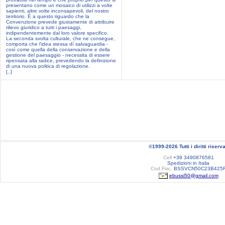
presentano come un mosaico di utilizzi a volte
sapienti, altre volte inconsapevoli, del nostro
territorio. È a questo riguardo che la
Convenzione prevede giustamente di attribuire
rilievo giuridico a tutti i paesaggi,
indipendentemente dal loro valore specifico.
La seconda svolta culturale, che ne consegue,
comporta che l'idea stessa dí salvaguardia -
così come quella della conservazione e della
gestione del paesaggio - necessita di essere
ripensata alla radice, prevedendo la definizione
di una nuova politica di regolazione.
[..]
©1999-2026 Tutti i diritti riserva
Cell
+39 3490876581
Spedizioni in Italia
Cod.Fisc.
BSSVCN50C23B425
ebussi50@gmail.com