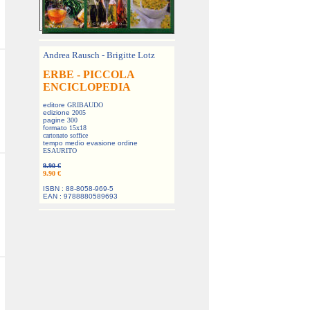
Andrea Rausch - Brigitte Lotz
ERBE - PICCOLA
ENCICLOPEDIA
editore
GRIBAUDO
edizione
2005
pagine
300
formato
15x18
cartonato soffice
tempo medio evasione ordine
ESAURITO
9.90 €
9.90 €
ISBN : 88-8058-969-5
EAN : 9788880589693