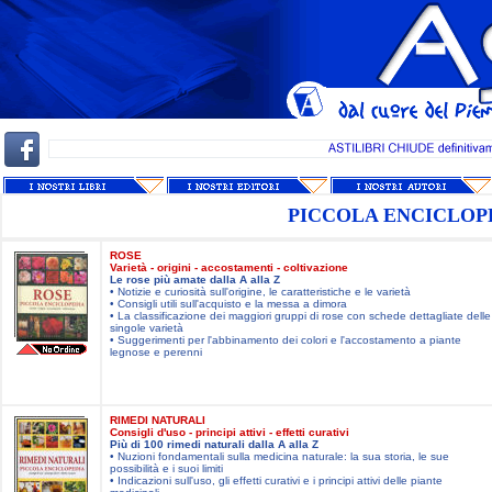
PICCOLA ENCICLOP
ROSE
Varietà - origini - accostamenti - coltivazione
Le rose più amate dalla A alla Z
• Notizie e curiosità sull'origine, le caratteristiche e le varietà
• Consigli utili sull'acquisto e la messa a dimora
• La classificazione dei maggiori gruppi di rose con schede dettagliate delle
singole varietà
• Suggerimenti per l'abbinamento dei colori e l'accostamento a piante
legnose e perenni
RIMEDI NATURALI
Consigli d'uso - principi attivi - effetti curativi
Più di 100 rimedi naturali dalla A alla Z
• Nuzioni fondamentali sulla medicina naturale: la sua storia, le sue
possibilità e i suoi limiti
• Indicazioni sull'uso, gli effetti curativi e i principi attivi delle piante