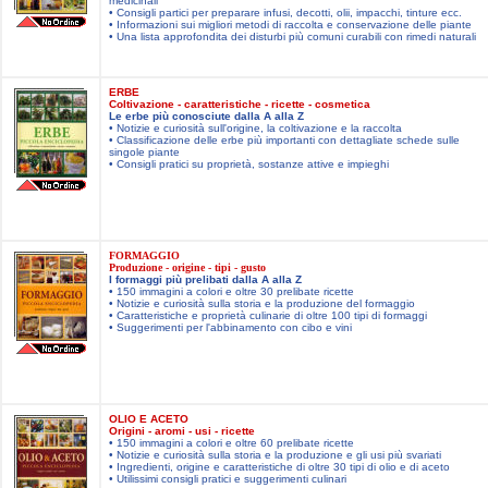
medicinali
• Consigli partici per preparare infusi, decotti, olii, impacchi, tinture ecc.
• Informazioni sui migliori metodi di raccolta e conservazione delle piante
• Una lista approfondita dei disturbi più comuni curabili con rimedi naturali
ERBE
Coltivazione - caratteristiche - ricette - cosmetica
Le erbe più conosciute dalla A alla Z
• Notizie e curiosità sull'origine, la coltivazione e la raccolta
• Classificazione delle erbe più importanti con dettagliate schede sulle
singole piante
• Consigli pratici su proprietà, sostanze attive e impieghi
FORMAGGIO
Produzione - origine - tipi - gusto
I formaggi più prelibati dalla A alla Z
• 150 immagini a colori e oltre 30 prelibate ricette
• Notizie e curiosità sulla storia e la produzione del formaggio
• Caratteristiche e proprietà culinarie di oltre 100 tipi di formaggi
• Suggerimenti per l'abbinamento con cibo e vini
OLIO E ACETO
Origini - aromi - usi - ricette
• 150 immagini a colori e oltre 60 prelibate ricette
• Notizie e curiosità sulla storia e la produzione e gli usi più svariati
• Ingredienti, origine e caratteristiche di oltre 30 tipi di olio e di aceto
• Utilissimi consigli pratici e suggerimenti culinari