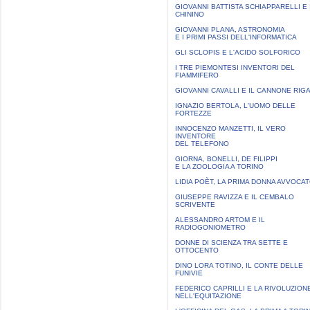
GIOVANNI BATTISTA SCHIAPPARELLI E 
CHININO
GIOVANNI PLANA, ASTRONOMIA
E I PRIMI PASSI DELL'INFORMATICA
GLI SCLOPIS E L'ACIDO SOLFORICO
I TRE PIEMONTESI INVENTORI DEL
FIAMMIFERO
GIOVANNI CAVALLI E IL CANNONE RIG
IGNAZIO BERTOLA, L'UOMO DELLE
FORTEZZE
INNOCENZO MANZETTI, IL VERO
INVENTORE
DEL TELEFONO
GIORNA, BONELLI, DE FILIPPI
E LA ZOOLOGIA A TORINO
LIDIA POÈT, LA PRIMA DONNA AVVOCA
GIUSEPPE RAVIZZA E IL CEMBALO
SCRIVENTE
ALESSANDRO ARTOM E IL
RADIOGONIOMETRO
DONNE DI SCIENZA TRA SETTE E
OTTOCENTO
DINO LORA TOTINO, IL CONTE DELLE
FUNIVIE
FEDERICO CAPRILLI E LA RIVOLUZION
NELL'EQUITAZIONE