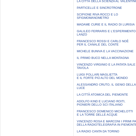
LA CITTÀ DELLA SCIENZA AL VALENTIN
PARTICELLE E SINCROTRONE
SCIPIONE RIVA ROCCI E LO
SFIGMOMANOMETRO
MADAME CURIE E IL RADIO DI LURISIA
GALILEO FERRARIS E L'ESPERIMENTO
LANZO
FRANCESCO ROSSI E CARLO NOÈ
PER IL CANALE DEL CONTE
MICHELE BUNIVA E LA VACCINAZIONE
IL PRIMO BUCO NELLA MONTAGNA
VINCENZO VIRGINIO E LA PATATA SALE 
TAVOLA
LUIGI POLLARI MAGLIETTA
E IL FORTE PIÙ ALTO DEL MONDO
ALESSANDRO CRUTO, IL GENIO DELLA
LUCE
LA CITTÀ ATOMICA DEL PIEMONTE
ADOLFO KIND E LUCIANO ROITI,
PIONIERI DELLO SCI ITALIANO
FRANCESCO DOMENICO MICHELOTTI
E LA TORRE DELLE ACQUE
VINCENZO ROSA E MARCONI I PRIMI P
DELLA RADIOTELEGRAFIA IN PIEMONT
LA RADIO CANTA DA TORINO