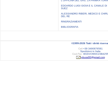
L'OFFICINA DEL GAS, LA PRIMA A TORI
EDOARDO LUIGI GIOIA E IL CANALE DI
SUEZ
ALESSANDRO RIBERI, MEDICO E CHI
DEL RE
RINGRAZIAMENTI
BIBLIOGRAFIA
©1999-2026 Tutti i diritti riserva
Cell
+39 3490876581
Spedizioni in Italia
Cod.Fisc.
BSSVCN50C23B425
ebussi50@gmail.com