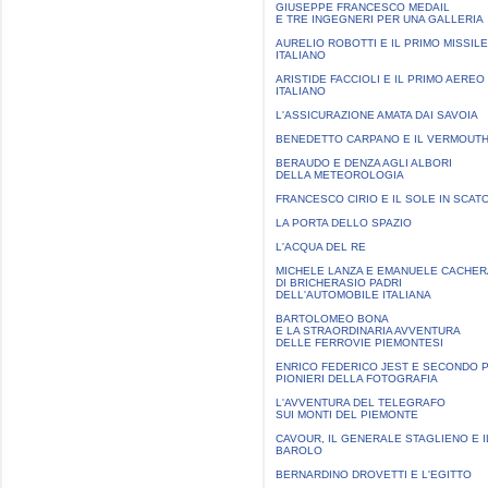
GIUSEPPE FRANCESCO MEDAIL
E TRE INGEGNERI PER UNA GALLERIA
AURELIO ROBOTTI E IL PRIMO MISSILE
ITALIANO
ARISTIDE FACCIOLI E IL PRIMO AEREO
ITALIANO
L'ASSICURAZIONE AMATA DAI SAVOIA
BENEDETTO CARPANO E IL VERMOUT
BERAUDO E DENZA AGLI ALBORI
DELLA METEOROLOGIA
FRANCESCO CIRIO E IL SOLE IN SCAT
LA PORTA DELLO SPAZIO
L'ACQUA DEL RE
MICHELE LANZA E EMANUELE CACHE
DI BRICHERASIO PADRI
DELL'AUTOMOBILE ITALIANA
BARTOLOMEO BONA
E LA STRAORDINARIA AVVENTURA
DELLE FERROVIE PIEMONTESI
ENRICO FEDERICO JEST E SECONDO P
PIONIERI DELLA FOTOGRAFIA
L'AVVENTURA DEL TELEGRAFO
SUI MONTI DEL PIEMONTE
CAVOUR, IL GENERALE STAGLIENO E I
BAROLO
BERNARDINO DROVETTI E L'EGITTO