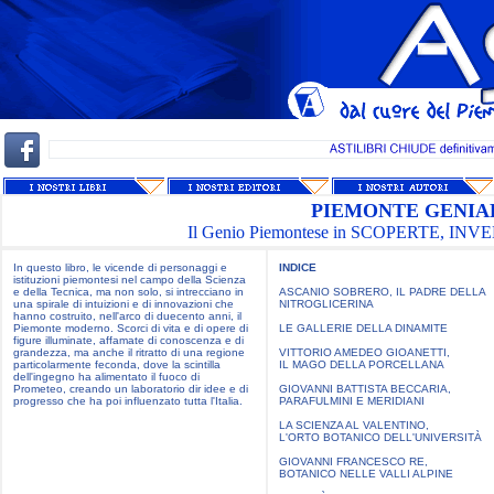
PIEMONTE GENIA
Il Genio Piemontese in SCOPERTE, IN
In questo libro, le vicende di personaggi e
INDICE
istituzioni piemontesi nel campo della Scienza
e della Tecnica, ma non solo, si intrecciano in
ASCANIO SOBRERO, IL PADRE DELLA
una spirale di intuizioni e di innovazioni che
NITROGLICERINA
hanno costruito, nell'arco di duecento anni, il
Piemonte moderno. Scorci di vita e di opere di
LE GALLERIE DELLA DINAMITE
figure illuminate, affamate di conoscenza e di
grandezza, ma anche il ritratto di una regione
VITTORIO AMEDEO GIOANETTI,
particolarmente feconda, dove la scintilla
IL MAGO DELLA PORCELLANA
dell'ingegno ha alimentato il fuoco di
Prometeo, creando un laboratorio dir idee e di
GIOVANNI BATTISTA BECCARIA,
progresso che ha poi influenzato tutta l'Italia.
PARAFULMINI E MERIDIANI
LA SCIENZA AL VALENTINO,
L'ORTO BOTANICO DELL'UNIVERSITÀ
GIOVANNI FRANCESCO RE,
BOTANICO NELLE VALLI ALPINE