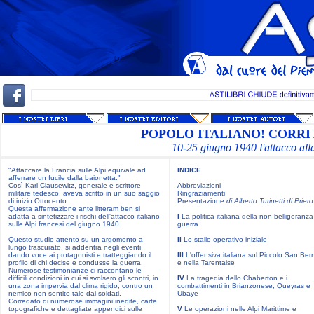
POPOLO ITALIANO! CORRI
10-25 giugno 1940 l'attacco all
"Attaccare la Francia sulle Alpi equivale ad
INDICE
afferrare un fucile dalla baionetta."
Così Karl Clausewitz, generale e scrittore
Abbreviazioni
militare tedesco, aveva scritto in un suo saggio
Ringraziamenti
di inizio Ottocento.
Presentazione
di Alberto Turinetti di Priero
Questa affermazione ante litteram ben si
adatta a sintetizzare i rischi dell'attacco italiano
I
La politica italiana della non belligeranza
sulle Alpi francesi del giugno 1940.
guerra
Questo studio attento su un argomento a
II
Lo stallo operativo iniziale
lungo trascurato, si addentra negli eventi
dando voce ai protagonisti e tratteggiando il
III
L'offensiva italiana sul Piccolo San Ber
profilo di chi decise e condusse la guerra.
e nella Tarentaise
Numerose testimonianze ci raccontano le
difficili condizioni in cui si svolsero gli scontri, in
IV
La tragedia dello Chaberton e i
una zona impervia dal clima rigido, contro un
combattimenti in Brianzonese, Queyras e
nemico non sentito tale dai soldati.
Ubaye
Corredato di numerose immagini inedite, carte
topografiche e dettagliate appendici sulle
V
Le operazioni nelle Alpi Marittime e