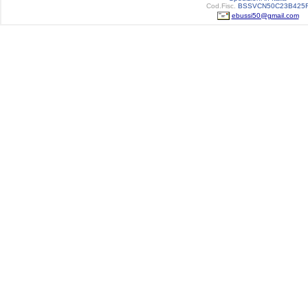
Cod.Fisc.
BSSVCN50C23B425
ebussi50@gmail.com