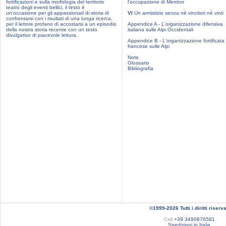
fortificazioni e sulla morfologia del territorio
l'occupazione di Menton
teatro degli eventi bellici, il testo è
un'occasione per gli appassionati di storia di
VI
Un armistizio senza né vincitori né vinti
confrontarsi con i risultati di una lunga ricerca,
per il lettore profano di accostarsi a un episodio
Appendice A - L'organizzazione difensiva
della nostra storia recente con un testo
italiana sulle Alpi Occidentali
divulgativo di piacevole lettura.
Appendice B - L'organizzazione fortificata
francese sulle Alpi
Note
Glossario
Bibliografia
©1999-2026 Tutti i diritti riserva
Cell
+39 3490876581
Spedizioni in Italia