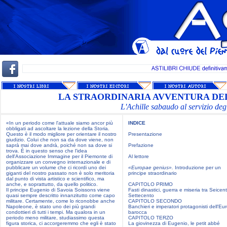
LA STRAORDINARIA AVVENTURA DEL
L'Achille sabaudo al servizio de
«In un periodo come l'attuale siamo ancor più
INDICE
obbligati ad ascoltare la lezione della Storia.
Questo è il modo migliore per orientare il nostro
Presentazione
giudizio. Colui che non sa da dove viene, non
saprà mai dove andrà, poiché non sa dove si
Prefazione
trova. È in questo senso che l'idea
dell'Associazione Immagine per il Piemonte di
Al lettore
organizzare un convegno internazionale e di
pubblicare un volume che ci ricordi uno dei
«Europae genius».
Introduzione per un
giganti del nostro passato non è solo meritoria
principe straordinario
dal punto di vista artistico e scientifico, ma
anche, e soprattutto, da quello politico.
CAPITOLO PRIMO
Il principe Eugenio di Savoia Soissons viene
Fasti dinastici, guerra e miseria tra Seicen
quasi sempre descritto innanzitutto come capo
Settecento
militare. Certamente, come lo riconobbe anche
CAPITOLO SECONDO
Napoleone, è stato uno dei più grandi
Banchieri e imperatori protagonisti dell'Eu
condottieri di tutti i tempi. Ma qualora in un
barocca
periodo meno militare, studiassimo questa
CAPITOLO TERZO
figura storica, ci accorgeremmo che egli è stato
La giovinezza di Eugenio, le petit abbé