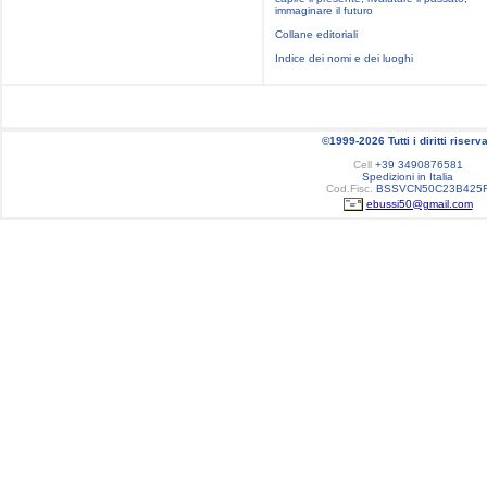
immaginare il futuro
Collane editoriali
Indice dei nomi e dei luoghi
©1999-2026 Tutti i diritti riserva
Cell
+39 3490876581
Spedizioni in Italia
Cod.Fisc.
BSSVCN50C23B425
ebussi50@gmail.com