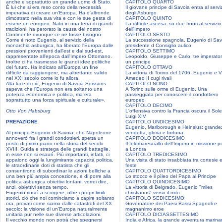
anche e soprattutto un grande uomo di Stato.
CAPITOLO QUARTO
È lui che si era reso conto della necessità
Il giovane principe di Savoia entra al servi
imperativa di creare un'Europa. Ha d'altronde
degli Asburgo
dimostrato nella sua vita e con le sue gesta di
CAPITOLO QUINTO
essere un europeo. Nato in una terra di grandi
La difficile ascesa: su due fronti al servizio
tradizioni, ha perorato la causa del nostro
dell'Impero
Continente ovunque ce ne fosse bisogno.
CAPITOLO SESTO
Come è noto Eugenio, al servizio della
La successione spagnola. Eugenio di Sav
monarchia asburgica, ha liberato l'Europa dalle
presidente d Consiglio aulico
pressioni provenienti dall'est e dal sud-est,
CAPITOLO SETTIMO
rappresentate all'epoca dall'Impero Ottomano.
Leopoldo, Giuseppe e Carlo: tre imperator
Inoltre ci ha trasmesso le grandi idee politiche
un principe
del futuro. Ha indicato all'Europa un fine
CAPITOLO OTTAVO
difficile da raggiungere, ma altrettanto valido
La vittoria di Torino del 1706. Eugenio e Vi
nel XXI secolo come lo fu allora.
Amedeo II cugi rivali
Alla luce di ciò, Eugenio di Savoia Soissons
CAPITOLO NONO
sapeva che l'Europa non era soltanto una
A Torino sulle orme di Eugenio. Una
potenza economica e politica, ma era
passeggiata per conoscere il condottiero
soprattutto una forza spirituale e culturale».
europeo
CAPITOLO DECIMO
Otto Von Habsburg
L'offensiva contro la Francia oscura il Sole
Luigi XIV
PREFAZIONE
CAPITOLO UNDICESIMO
Eugenio, Marlborough e Heinsius: grande
Al principe Eugenio di Savoia, che Napoleone
vendetta, gloria e fortuna
annoverò fra i grandi condottieri, spetta un
CAPITOLO DODICESIMO
posto di primo piano nella storia del secolo
Il feldmaresciallo dell'Impero in missione po
XVIII. Guida e stratega delle grandi battaglie,
a Londra
in esse non si esaurì. Più importanti, infatti, ci
CAPITOLO TREDICESIMO
appaiono oggi la lungimirante capacità politica,
Una visita di stato insabbiata tra cortesie 
le straordinarie doti di statista che gli
feste
consentirono di subordinar le azioni belliche a
CAPITOLO QUATTORDICESIMO
una ben più ampia concezione, e di porre alla
Lo stocco e il pìleo del Papa al Principe
politica asburgica obiettivi lontani; vorrei dire,
CAPITOLO QUINDICESIMO
anzi, obiettivi senza tempo.
La vittoria di Belgrado. Eugenio "miles
Eugenio riuscì a scorgere, oltre i propri limiti
christianus" verso il mito
storici, ciò che noi cominciamo a capire soltanto
CAPITOLO SEDICESIMO
ora, provati come siamo dalle catastrofi del XX
Governatore dei Paesi Bassi Spagnoli e
secolo: la visione di un'Europa naturalmente
magnanimo eroe
unitaria pur nelle sue diverse articolazioni.
CAPITOLO DICIASSETTESIMO
Il vecchio mondo non potrà che spegnersi
India e Africa, la grande avventura marina