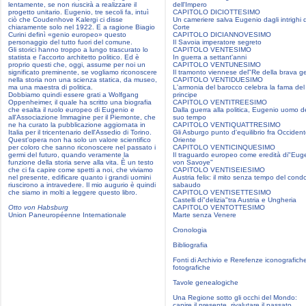
lentamente, se non riuscirà a realizzare il
dell'Impero
progetto unitario. Eugenio, tre secoli fa, intuì
CAPITOLO DICIOTTESIMO
ciò che Coudenhove Kalergi ci disse
Un cameriere salva Eugenio dagli intrighi d
chiaramente solo nel 1922. E a ragione Biagio
Corte
Curini definì «genio europeo» questo
CAPITOLO DICIANNOVESIMO
personaggio del tutto fuori del comune.
Il Savoia imperatore segreto
Gli storici hanno troppo a lungo trascurato lo
CAPITOLO VENTESIMO
statista e l'accorto architetto politico. Ed è
In guerra a settant'anni
proprio questi che, oggi, assume per noi un
CAPITOLO VENTUNESIMO
significato preminente, se vogliamo riconoscere
Il tramonto viennese del"Re della brava g
nella storia non una scienza statica, da museo,
CAPITOLO VENTIDUESIMO
ma una maestra di politica.
L'armonia del barocco celebra la fama del
Dobbiamo quindi essere grati a Wolfgang
principe
Oppenheimer, il quale ha scritto una biografia
CAPITOLO VENTITREESIMO
che esalta il ruolo europeo di Eugenio e
Dalla guerra alla politica, Eugenio uomo d
all'Associazione Immagine per il Piemonte, che
suo tempo
ne ha curato la pubblicazione aggiornata in
CAPITOLO VENTIQUATTRESIMO
Italia per il tricentenario dell'Assedio di Torino.
Gli Asburgo punto d'equilibrio fra Occiden
Quest'opera non ha solo un valore scientifico
Oriente
per coloro che sanno riconoscere nel passato i
CAPITOLO VENTICINQUESIMO
germi del futuro, quando veramente la
Il traguardo europeo come eredità di"Eug
funzione della storia serve alla vita. È un testo
von Savoye"
che ci fa capire come spetti a noi, che viviamo
CAPITOLO VENTISEIESIMO
nel presente, edificare quanto i grandi uomini
Austria felix: il mito senza tempo del condo
riuscirono a intravedere. Il mio augurio è quindi
sabaudo
che siamo in molti a leggere questo libro.
CAPITOLO VENTISETTESIMO
Castelli di"delizia"tra Austria e Ungheria
Otto von Habsburg
CAPITOLO VENTOTTESIMO
Union Paneuropéenne Internationale
Marte senza Venere
Cronologia
Bibliografia
Fonti di Archivio e Rerefenze iconografich
fotografiche
Tavole genealogiche
Una Regione sotto gli occhi del Mondo:
capire il presente, rivalutare il passato,