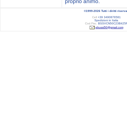
proprio animo.
©1999-2026 Tutti i diritti riserva
Cell
+39 3490876581
Spedizioni in Italia
Cod.Fisc.
BSSVCN50C23B425
ebussi50@gmail.com