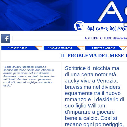
IL PROBLEMA DEL MESE 
"Sono crudeli i bambini, crudeli e
Scrittrice di nicchia ma
spensierati: Will e Alvise non ebbero la
minima percezione del suo dramma.
di una certa notorietà,
Ansimava, paonazza, tanto furiosa che
tutti i tratti del viso porcino parevano
Jacky vive a Venezia,
confluiti in un unico ghigno centrale e
ostile."
bravissima nel dividersi
equamente tra il nuovo
romanzo e il desiderio di
suo figlio William
d'imparare a giocare
bene a calcio. Così si
recano ogni pomeriggio,