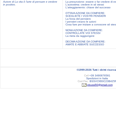
Autore di La vita è l'arte di pensare e credere
La presunzione: essere o far credere di e
in positivo.
L'autostima: credere in sé stessi
L'atteggiamento: chiave del successo
OTTAVA AZIONE DA COMPIERE:
SCEGLIETE I VOSTRI PENSIERI
La forza del pensiero
I pensieri creano le azioni
Cosa fare per iniziare a conoscere sé stes
NONA AZIONE DA COMPIERE:
CONTROLLATE VOI STESSI
La meta da raggiungere
DECIMA AZIONE DA COMPIERE:
AMATE E ABBIATE SUCCESSO
©1999-2026 Tutti i diritti riserva
Cell
+39 3490876581
Spedizioni in Italia
Cod.Fisc.
BSSVCN50C23B425
ebussi50@gmail.com