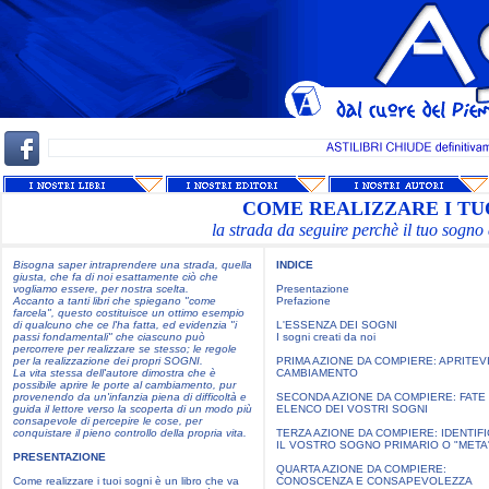
COME REALIZZARE I TU
la strada da seguire perchè il tuo sogno d
Bisogna saper intraprendere una strada, quella
INDICE
giusta, che fa di noi esattamente ciò che
vogliamo essere, per nostra scelta.
Presentazione
Accanto a tanti libri che spiegano "come
Prefazione
farcela", questo costituisce un ottimo esempio
di qualcuno che ce l'ha fatta, ed evidenzia "i
L'ESSENZA DEI SOGNI
passi fondamentali" che ciascuno può
I sogni creati da noi
percorrere per realizzare se stesso; le regole
per la realizzazione dei propri SOGNI.
PRIMA AZIONE DA COMPIERE: APRITEVI
La vita stessa dell'autore dimostra che è
CAMBIAMENTO
possibile aprire le porte al cambiamento, pur
provenendo da un'infanzia piena di difficoltà e
SECONDA AZIONE DA COMPIERE: FATE
guida il lettore verso la scoperta di un modo più
ELENCO DEI VOSTRI SOGNI
consapevole di percepire le cose, per
conquistare il pieno controllo della propria vita.
TERZA AZIONE DA COMPIERE: IDENTIF
IL VOSTRO SOGNO PRIMARIO O "META
PRESENTAZIONE
QUARTA AZIONE DA COMPIERE:
Come realizzare i tuoi sogni è un libro che va
CONOSCENZA E CONSAPEVOLEZZA