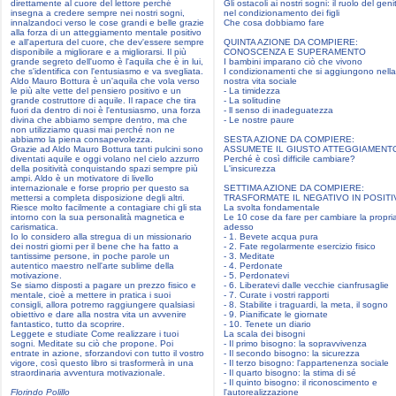
direttamente al cuore del lettore perché
Gli ostacoli ai nostri sogni: il ruolo del geni
insegna a credere sempre nei nostri sogni,
nel condizionamento dei figli
innalzandoci verso le cose grandi e belle grazie
Che cosa dobbiamo fare
alla forza di un atteggiamento mentale positivo
e all'apertura del cuore, che dev'essere sempre
QUINTA AZIONE DA COMPIERE:
disponibile a migliorare e a migliorarsi. Il più
CONOSCENZA E SUPERAMENTO
grande segreto dell'uomo è l'aquila che è in lui,
I bambini imparano ciò che vivono
che s'identifica con l'entusiasmo e va svegliata.
I condizionamenti che si aggiungono nella
Aldo Mauro Bottura è un'aquila che vola verso
nostra vita sociale
le più alte vette del pensiero positivo e un
- La timidezza
grande costruttore di aquile. Il rapace che tira
- La solitudine
fuori da dentro di noi è l'entusiasmo, una forza
- ll senso di inadeguatezza
divina che abbiamo sempre dentro, ma che
- Le nostre paure
non utilizziamo quasi mai perché non ne
abbiamo la piena consapevolezza.
SESTA AZIONE DA COMPIERE:
Grazie ad Aldo Mauro Bottura tanti pulcini sono
ASSUMETE IL GIUSTO ATTEGGIAMENT
diventati aquile e oggi volano nel cielo azzurro
Perché è così difficile cambiare?
della positività conquistando spazi sempre più
L'insicurezza
ampi. Aldo è un motivatore di livello
internazionale e forse proprio per questo sa
SETTIMA AZIONE DA COMPIERE:
mettersi a completa disposizione degli altri.
TRASFORMATE IL NEGATIVO IN POSIT
Riesce molto facilmente a contagiare chi gli sta
La svolta fondamentale
intorno con la sua personalità magnetica e
Le 10 cose da fare per cambiare la propria
carismatica.
adesso
Io lo considero alla stregua di un missionario
- 1. Bevete acqua pura
dei nostri giorni per il bene che ha fatto a
- 2. Fate regolarmente esercizio fisico
tantissime persone, in poche parole un
- 3. Meditate
autentico maestro nell'arte sublime della
- 4. Perdonate
motivazione.
- 5. Perdonatevi
Se siamo disposti a pagare un prezzo fisico e
- 6. Liberatevi dalle vecchie cianfrusaglie
mentale, cioè a mettere in pratica i suoi
- 7. Curate i vostri rapporti
consigli, allora potremo raggiungere qualsiasi
- 8. Stabilite i traguardi, la meta, il sogno
obiettivo e dare alla nostra vita un avvenire
- 9. Pianificate le giornate
fantastico, tutto da scoprire.
- 10. Tenete un diario
Leggete e studiate Come realizzare i tuoi
La scala dei bisogni
sogni. Meditate su ciò che propone. Poi
- Il primo bisogno: la sopravvivenza
entrate in azione, sforzandovi con tutto il vostro
- Il secondo bisogno: la sicurezza
vigore, così questo libro si trasformerà in una
- Il terzo bisogno: l'appartenenza sociale
straordinaria avventura motivazionale.
- Il quarto bisogno: la stima di sé
- Il quinto bisogno: il riconoscimento e
Florindo Polillo
l'autorealizzazione