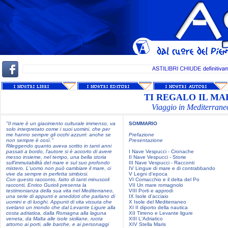
TI REGALO IL MA
Viaggio in Mediterrane
"Il mare è un giacimento culturale immenso, va
SOMMARIO
solo interpretato come i suoi uomini, che per
me hanno sempre gli occhi azzurri: anche se
Prefazione
non sempre è così."
Presentazione
Rileggendo quanto aveva scritto in tanti anni
passati a bordo, l'autore si è accorto di avere
I Nave Vespucci - Cronache
messo insieme, nel tempo, una bella storia
II Nave Vespucci - Storie
sull'immutabilità del mare e sul suo profondo
III Nave Vespucci - Racconti
mistero. L'uomo non può cambiare il mare, ci
IV Lingue di mare e di contrabbando
vive da sempre in perfetta simbiosi.
V Legni d'epoca
Con questo racconto, fatto di tanti minuscoli
VI Comacchio e il delta del Po
racconti, Enrico Gurioli presenta la
VII Un mare romagnolo
testimonianza della sua vita nel Mediterraneo,
VIII Porti e approdi
una serie di appunti e aneddoti che parlano di
IX Isole d'acciaio
uomini e di luoghi. Appunti di vita vissuta che
X Isole del Mediterraneo
svelano un mondo che dal Levante Ligure alla
XI II diporto della nautica
costa adriatica, dalla Romagna alla laguna
XII Tirreno e Levante ligure
veneta, da Malta alle isole siciliane, ruota
XIII L'Adriatico
attorno ai porti, alle barche, e ai personaggi
XIV Stella Maris