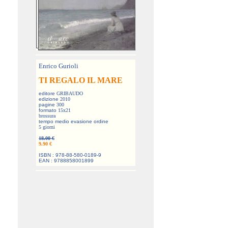
Enrico Gurioli
TI REGALO IL MARE
editore
GRIBAUDO
edizione
2010
pagine
300
formato
15x21
brossura
tempo medio evasione ordine
5 giorni
18.00 €
9.90 €
ISBN : 978-88-580-0189-9
EAN : 9788858001899