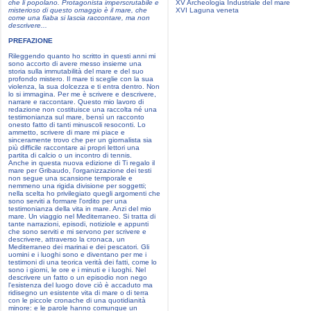
che li popolano. Protagonista imperscrutabile e
XV Archeologia Industriale del mare
misterioso di questo omaggio è il mare, che
XVI Laguna veneta
come una fiaba si lascia raccontare, ma non
descrivere...
PREFAZIONE
Rileggendo quanto ho scritto in questi anni mi
sono accorto di avere messo insieme una
storia sulla immutabilità del mare e del suo
profondo mistero. Il mare ti sceglie con la sua
violenza, la sua dolcezza e ti entra dentro. Non
lo si immagina. Per me è scrivere e descrivere,
narrare e raccontare. Questo mio lavoro di
redazione non costituisce una raccolta né una
testimonianza sul mare, bensì un racconto
onesto fatto di tanti minuscoli resoconti. Lo
ammetto, scrivere di mare mi piace e
sinceramente trovo che per un giornalista sia
più difficile raccontare ai propri lettori una
partita di calcio o un incontro di tennis.
Anche in questa nuova edizione di Ti regalo il
mare per Gribaudo, l'organizzazione dei testi
non segue una scansione temporale e
nemmeno una rigida divisione per soggetti;
nella scelta ho privilegiato quegli argomenti che
sono serviti a formare l'ordito per una
testimonianza della vita in mare. Anzi del mio
mare. Un viaggio nel Mediterraneo. Si tratta di
tante narrazioni, episodi, notiziole e appunti
che sono serviti e mi servono per scrivere e
descrivere, attraverso la cronaca, un
Mediterraneo dei marinai e dei pescatori. Gli
uomini e i luoghi sono e diventano per me i
testimoni di una teorica verità dei fatti, come lo
sono i giorni, le ore e i minuti e i luoghi. Nel
descrivere un fatto o un episodio non nego
l'esistenza del luogo dove ciò è accaduto ma
ridisegno un esistente vita di mare o di terra
con le piccole cronache di una quotidianità
minore: e le parole hanno comunque un