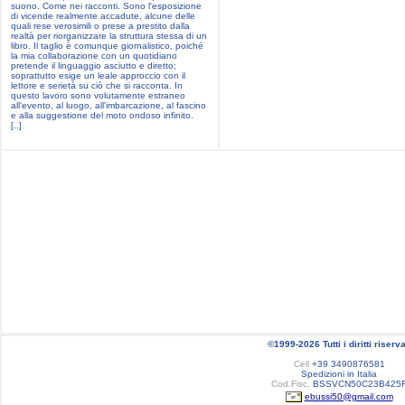
suono. Come nei racconti. Sono l'esposizione
di vicende realmente accadute, alcune delle
quali rese verosimili o prese a prestito dalla
realtà per riorganizzare la struttura stessa di un
libro. Il taglio è comunque giornalistico, poiché
la mia collaborazione con un quotidiano
pretende il linguaggio asciutto e diretto;
soprattutto esige un leale approccio con il
lettore e serietà su ciò che si racconta. In
questo lavoro sono volutamente estraneo
all'evento, al luogo, all'imbarcazione, al fascino
e alla suggestione del moto ondoso infinito.
[..]
©1999-2026 Tutti i diritti riserva
Cell
+39 3490876581
Spedizioni in Italia
Cod.Fisc.
BSSVCN50C23B425
ebussi50@gmail.com