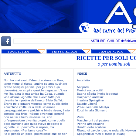
RICETTE PER SOLI U
o per uomini soli
ANTEFATTO
INDICE
Non ho mai avuto l'idea di scrivere un libro,
Antefatto
tanto meno di ricette, anche se amo cucinare
ricette semplici per me, per gli amici e (in
Antipasti
gioventù) per stupire qualche ragazza. L'idea
Fiori di zucca voilà!
me l'ha data la mia amica Ita Cesa, quando
Bagna càoda (molto leggera)
vide alcune vignette che avevo fatto per
Gazpacho andaluz
divertire le nipotine dell'amico Silvio Saffirio.
Insalata Springtime
Erano tre o quattro vignette come quella dello
Salade Liberté
«Zucchino coiffeur» o della «Banana
Vol-au-vent alla Marilyn
campeggiatrice» e poiché le bimbe risero, il mio
Zucchini alla Sigmund
compito era finito. «Sono divertenti, perché
non ne fai altre?» mi disse Ita, con
Primi
un'espressione divertita proprio come quella
Maccheroni del pastore
delle bambine alle quali avevo dedicato le
Penne afrodisiache
vignette. «E perché?» le risposi, ma
Risotto dello scultore
soprattutto: «Per farne cosa?»
Risotto di cavolo rosso e mela alla Newton
Ita ci pensò un poco, poi mi disse che se non
Spaghetti ai frutti di mare (o quasi)