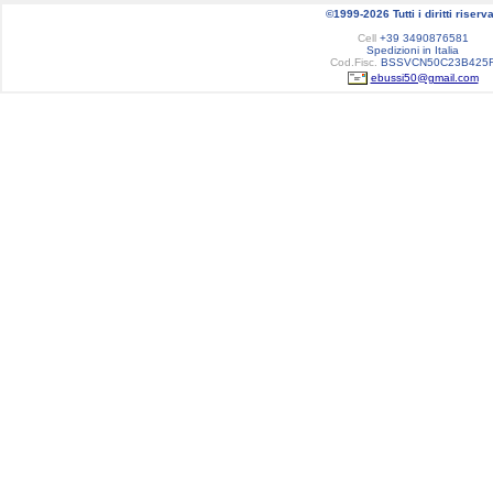
©1999-2026 Tutti i diritti riserva
Cell
+39 3490876581
Spedizioni in Italia
Cod.Fisc.
BSSVCN50C23B425
ebussi50@gmail.com