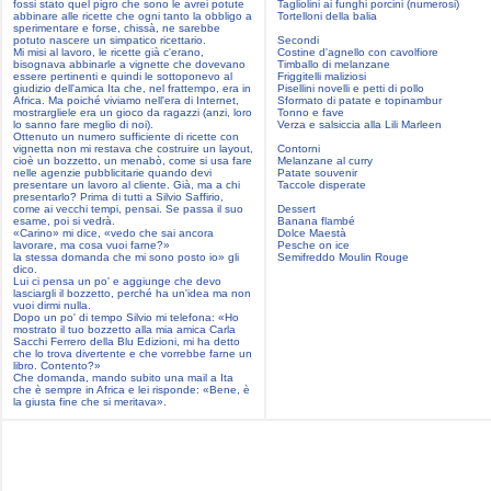
fossi stato quel pigro che sono le avrei potute
Tagliolini ai funghi porcini (numerosi)
abbinare alle ricette che ogni tanto la obbligo a
Tortelloni della balia
sperimentare e forse, chissà, ne sarebbe
potuto nascere un simpatico ricettario.
Secondi
Mi misi al lavoro, le ricette già c'erano,
Costine d'agnello con cavolfiore
bisognava abbinarle a vignette che dovevano
Timballo di melanzane
essere pertinenti e quindi le sottoponevo al
Friggitelli maliziosi
giudizio dell'amica Ita che, nel frattempo, era in
Pisellini novelli e petti di pollo
Africa. Ma poiché viviamo nell'era di Internet,
Sformato di patate e topinambur
mostrargliele era un gioco da ragazzi (anzi, loro
Tonno e fave
lo sanno fare meglio di noi).
Verza e salsiccia alla Lili Marleen
Ottenuto un numero sufficiente di ricette con
vignetta non mi restava che costruire un layout,
Contorni
cioè un bozzetto, un menabò, come si usa fare
Melanzane al curry
nelle agenzie pubblicitarie quando devi
Patate souvenir
presentare un lavoro al cliente. Già, ma a chi
Taccole disperate
presentarlo? Prima di tutti a Silvio Saffirio,
come ai vecchi tempi, pensai. Se passa il suo
Dessert
esame, poi si vedrà.
Banana flambé
«Carino» mi dice, «vedo che sai ancora
Dolce Maestà
lavorare, ma cosa vuoi farne?»
Pesche on ice
la stessa domanda che mi sono posto io» gli
Semifreddo Moulin Rouge
dico.
Lui ci pensa un po' e aggiunge che devo
lasciargli il bozzetto, perché ha un'idea ma non
vuoi dirmi nulla.
Dopo un po' di tempo Silvio mi telefona: «Ho
mostrato il tuo bozzetto alla mia amica Carla
Sacchi Ferrero della Blu Edizioni, mi ha detto
che lo trova divertente e che vorrebbe farne un
libro. Contento?»
Che domanda, mando subito una mail a Ita
che è sempre in Africa e lei risponde: «Bene, è
la giusta fine che si meritava».