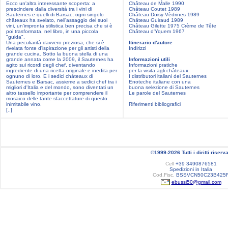
Ecco un'altra interessante scoperta: a
Château de Malle 1990
prescindere dalla diversità tra i vini di
Château Coutet 1989
Sauternes e quelli di Barsac, ogni singolo
Château Doisy-Vèdrines 1989
châteaux ha svelato, nell'assaggio dei suoi
Château Guiraud 1989
vini, un'impronta stilistica ben precisa che si è
Château Gilette 1975 Crème de Tête
poi trasformata, nel libro, in una piccola
Château d'Yquem 1967
"guida".
Una peculiarità davvero preziosa, che si è
Itinerario d'autore
rivelata fonte d'ispirazione per gli artisti della
Indirizzi
grande cucina. Sotto la buona stella di una
grande annata come la 2009, il Sauternes ha
Informazioni utili
agito sui ricordi degli chef, diventando
Informazioni pratiche
ingrediente di una ricetta originale e inedita per
per la visita agli châteaux
ognuno di loro. E i sedici chàteaux di
I distributori italiani del Sauternes
Sauternes e Barsac, assieme a sedici chef tra i
Enoteche italiane con una
migliori d'Italia e del mondo, sono diventati un
buona selezione di Sauternes
altro tassello importante per comprendere il
Le parole del Sauternes
mosaico delle tante sfaccettature di questo
inimitabile vino.
Riferimenti bibliografici
[..]
©1999-2026 Tutti i diritti riserva
Cell
+39 3490876581
Spedizioni in Italia
Cod.Fisc.
BSSVCN50C23B425
ebussi50@gmail.com