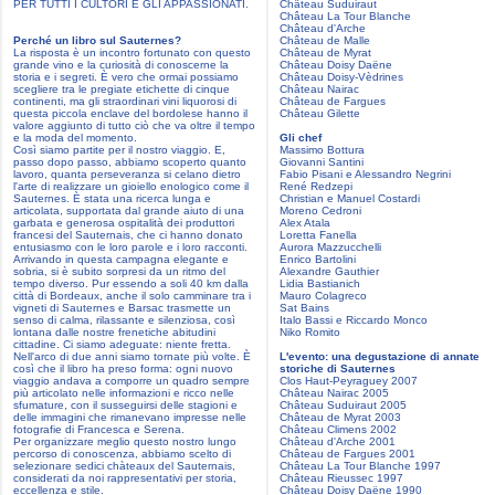
PER TUTTI I CULTORI E GLI APPASSIONATI.
Château Suduiraut
Château La Tour Blanche
Château d'Arche
Perché un libro sul Sauternes?
Château de Malle
La risposta è un incontro fortunato con questo
Château de Myrat
grande vino e la curiosità di conoscerne la
Château Doisy Daëne
storia e i segreti. È vero che ormai possiamo
Château Doisy-Vèdrines
scegliere tra le pregiate etichette di cinque
Château Nairac
continenti, ma gli straordinari vini liquorosi di
Château de Fargues
questa piccola enclave del bordolese hanno il
Château Gilette
valore aggiunto di tutto ciò che va oltre il tempo
e la moda del momento.
Gli chef
Così siamo partite per il nostro viaggio. E,
Massimo Bottura
passo dopo passo, abbiamo scoperto quanto
Giovanni Santini
lavoro, quanta perseveranza si celano dietro
Fabio Pisani e Alessandro Negrini
l'arte di realizzare un gioiello enologico come il
René Redzepi
Sauternes. È stata una ricerca lunga e
Christian e Manuel Costardi
articolata, supportata dal grande aiuto di una
Moreno Cedroni
garbata e generosa ospitalità dei produttori
Alex Atala
francesi del Sauternais, che ci hanno donato
Loretta Fanella
entusiasmo con le loro parole e i loro racconti.
Aurora Mazzucchelli
Arrivando in questa campagna elegante e
Enrico Bartolini
sobria, si è subito sorpresi da un ritmo del
Alexandre Gauthier
tempo diverso. Pur essendo a soli 40 km dalla
Lidia Bastianich
città di Bordeaux, anche il solo camminare tra i
Mauro Colagreco
vigneti di Sauternes e Barsac trasmette un
Sat Bains
senso di calma, rilassante e silenziosa, così
Italo Bassi e Riccardo Monco
lontana dalle nostre frenetiche abitudini
Niko Romito
cittadine. Ci siamo adeguate: niente fretta.
Nell'arco di due anni siamo tornate più volte. È
L'evento: una degustazione di annate
così che il libro ha preso forma: ogni nuovo
storiche di Sauternes
viaggio andava a comporre un quadro sempre
Clos Haut-Peyraguey 2007
più articolato nelle informazioni e ricco nelle
Château Nairac 2005
sfumature, con il susseguirsi delle stagioni e
Château Suduiraut 2005
delle immagini che rimanevano impresse nelle
Château de Myrat 2003
fotografie di Francesca e Serena.
Château Climens 2002
Per organizzare meglio questo nostro lungo
Château d'Arche 2001
percorso di conoscenza, abbiamo scelto di
Château de Fargues 2001
selezionare sedici chàteaux del Sauternais,
Château La Tour Blanche 1997
considerati da noi rappresentativi per storia,
Château Rieussec 1997
eccellenza e stile.
Château Doisy Daëne 1990