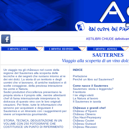
SAUTERNES
Viaggio alla scoperta di un vino dol
Un viaggio tra gli châteaux nel cuore della
INDICE
regione del Sauternes alla scoperta delle
tecniche e dei segreti che ruotano intorno al re
Prefazione
dei vini dolci. La storia di un territorio e degli
Perché un libro sul Sauternes?
uomini che vi lavorano, di antiche tradizioni e di
scelte coraggiose, della preziosa interazione
Come nasce il Sauternes
tra uomo e Natura.
Sauternes: storia o leggenda?
Sedici produttori d'eccellenza presentano la
Il territorio
propria storia e il proprio stile, mentre altrettanti
I tre vitigni eletti
chef di fama internazionale interpretano la
La Natura al lavoro
dolcezza di questo vino con le loro originali
Il Sauternes in tavola
creazioni. Per finire, tutte le informazioni che
servono per acquistare e degustare il
Châteaux e grandi chef
Sauternes e un itinerario con i suggerimenti per
Château d'Yquem
vivere un'esperienza gourmande.
Château Climens
Clos Haut-Peyraquey
STORIA, TECNICA, DEGUSTAZIONE IN UN
Château Coutet
VOLUME CON 250 FOTOGRAFIE CHE
Château Guiraud
COSTITUISCE UN PUNTO DI RIFERIMENTO
Château Rieussec