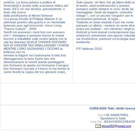
scrittura. La forza poetica e politica di
nello spazio. Un libro che gli allievi delle s
Settembr(i) è iscritta nella scansione ritrilica del
di teatro, attori professionisti o amatori,
testo. Ed è ciò che destina, precisamente, il
possano subito mettere in voce; facile da
testo alla scena.
maneggiare, facile da leggere, caractère
dalla postfazione di Michel Simonot
oblzge ! , con un piccolo «angolo» per le
«La prosa d'orafo di Philippe Malone è un
annotazioni personali, di regia...
attentato poetico alla guerra e un memoriale
Tradurre un testo teatrale è per me come
letterario reso agli innocenti». Anne Leray,
piantare un albero - mettere un seme dice
"France Culture" , 2009
amico più realista! - nel «deserto» degli sca
Svetft noi avevamo i canti loro non avevano
dedicati ai testi teatrali contemporanei (q
che l ' immagine e pertanto furono le nostre
esistono!); preservare una specie culturale
bocche a impallidire sulle nostre labbra che la
via d'estinzione, praticare un'ecologia teat
vita ha disertato QUALE CHANCE AVEVAMO
resistente.
NOI DI VINCERE NOI INNALZAVAMO I POEMI
MENTRE LORO SAZIAVANO L'OCCHIO la
F.P. febbraio 2010
bellezza non fa
tremare la folgore noi costruivamo il cielo loro
distruggevano la terra Syete loro che
attraversavano le nostre parole passeggere
loro fornivano la spada noi fornivamo il sangue
loro fornivano l'acciaio e il fuoco tu hai fornito la
carne Svetik la coppa del tuo giovane corpo.
©1999-2026 Tutti i diritti riserva
Cell
+39 3490876581
Spedizioni in Italia
Cod.Fisc.
BSSVCN50C23B425
ebussi50@gmail.com