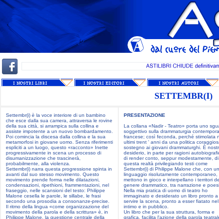
SETTEMBR(I)
Settembr(i) è la voce interiore di un bambino
PRESENTAZIONE
che esce dalla sua camera, attraversa le rovine
della sua città, si arrampica sulla collina e
La collana «Nadir - Teatro» porta uno sgu
assiste impotente a un nuovo bombardamento.
soggettivo sulla drammaturgia contempor
Poi comincia la discesa dalla collina e la sua
francese; così feconda, perché stimolata n
metamorfosi in giovane uomo. Senza riferimenti
ultimi trent ' anni da una politica coraggios
espliciti a un luogo, questo «racconto» Inette
sostegno ai giovani drammaturghi. È nost
progressivamente in scena un processo di
desiderio, in parte per ragioni autobiograf
disumanizzazione che trascinerà,
di render conto, seppur modestamente, di
probabilmente, alla violenza.
questa realtà privilegiando testi come
Settembr(i) narra questa progressione spinta in
Settembr(i) di Philippe Malone che, con u
avanti dal suo stesso movimento. Questo
linguaggio risolutamente contemporaneo,
movimento prende forma nelle dilatazioni,
mettono in gioco e interpellano i territori de
condensazioni, ripethioni, frammentazioni, nel
genere drammatico, tra narrazione e poes
fraseggio, nelle scansioni del testo: Philippe
Nella mia pratica di uomo di teatro ho
Malone cesella le parole, le sillabe, le frasi
immaginato e desiderato un libro pronto a
secondo una prosodia a consonanze-precise.
servire la scena, pronto a esser fiatato nel -
Il ritmo della lingua «come organizzazione del
intimo e in pubblico.
movimento della parola e della scrittura» è, in
Un libro che per la sua struttura, forma e
Philippe Malone, la questione centrale della
grafica, facilita l'azione della parola teatral