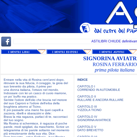
SIGNORINA AVIATR
ROSINA FERRARIO
prima pilota italiana
Entrare nella vita di Rosina cent'anni dopo,
INDICE
ritrovare la sua fiducia, il coraggio, la gioia del
suo brevetto da pilota, il primo per
CAPITOLO I
una donna italiana, l'ottavo nel mondo.
CORRENDO IN AUTOMOBILE
Indossare con lei un casco di cuoio marrone,
un po' buffo ma pratico.
CAPITOLO II
Sentire l'odore dell'olio che brucia nel motore
RULLARE E ANCORA RULLARE
del suo Caproni e l'odore dell'erba della
brughiera attorno al Ticino.
CAPITOLO III
E poi passarle una mano fra quei capelli a
YIZZOLA TICINO
zazzera, ribelli e sbarazzini e dirle:
Brava la mia ragazza, parlaci di te, raccontaci
CAPITOLO IV
del tuo sogno.
SIGNORINA AVIATRICE
Ma Rosina si schermisce, è ragazza di poche
parole, modi spigliati, da maschietto. Scrive un
CAPITOLO V
telegramma di tre parole soltanto nel momento
DATO BREVETTO
più emozionante della sua vita. Dice:
Dato brevetto - arrivo Epifania - baci Rosina.
CAPITOLO VI