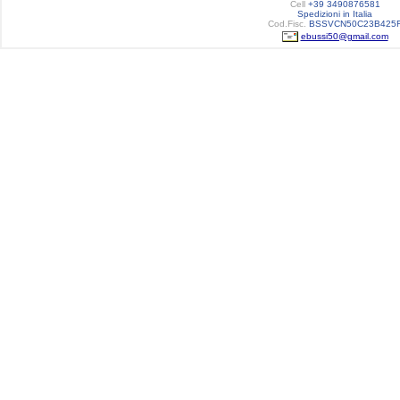
Cell
+39 3490876581
Spedizioni in Italia
Cod.Fisc.
BSSVCN50C23B425
ebussi50@gmail.com