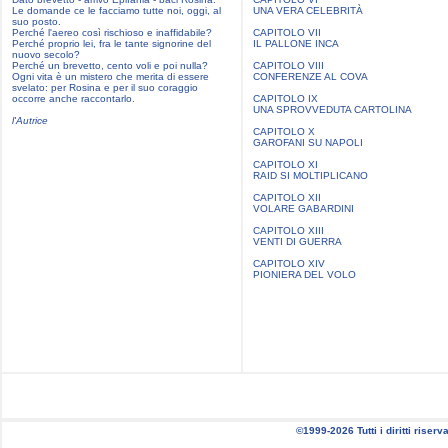
Le domande ce le facciamo tutte noi, oggi, al
UNA VERA CELEBRITÀ
suo posto.
Perché l'aereo così rischioso e inaffidabile?
CAPITOLO VII
Perché proprio lei, fra le tante signorine del
IL PALLONE INCA
nuovo secolo?
Perché un brevetto, cento voli e poi nulla?
CAPITOLO VIII
Ogni vita è un mistero che merita di essere
CONFERENZE AL COVA
svelato: per Rosina e per il suo coraggio
occorre anche raccontarlo.
CAPITOLO IX
UNA SPROVVEDUTA CARTOLINA
l'Autrice
CAPITOLO X
GAROFANI SU NAPOLI
CAPITOLO XI
RAID SI MOLTIPLICANO
CAPITOLO XII
VOLARE GABARDINI
CAPITOLO XIII
VENTI DI GUERRA
CAPITOLO XIV
PIONIERA DEL VOLO
©1999-2026 Tutti i diritti riserva