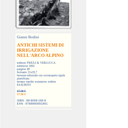
Gianni Bodini
ANTICHI SISTEMI DI
IRRIGAZIONE
NELL'ARCO ALPINO
editore
PRIULI & VERLUCCA
edizione
2002
pagine
80
formato
21x29,7
brossura editoriale con sovracoperta rigida
plastificata
tempo medio evasione ordine
ESAURITO
17.50 €
17.50 €
ISBN : 88-8068-186-9
EAN : 9788880681861