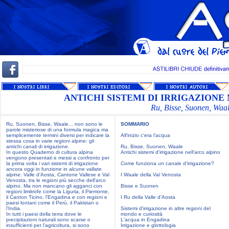
ANTICHI SISTEMI DI IRRIGAZIONE
Ru, Bisse, Suonen, Waa
Ru, Suonen, Bisse, Waale... non sono le
SOMMARIO
parole misteriose di una formula magica ma
semplicemente termini diversi per indicare la
All'inizio c'era l'acqua
stessa cosa in varie regioni alpine: gli
antichi canali di irrigazione.
Ru, Bisse, Suonen, Waale
In questo Quaderno di cultura alpina
Antichi sistemi d'irrigazione nell'arco alpino
vengono presentati e messi a confronto per
la prima volta i vari sistemi di irrigazione
Come funziona un canale d'irrigazione?
ancora oggi in funzione in alcune vallate
alpine: Valle d'Aosta, Cantone Vallese e Val
I Waale della Val Venosta
Venosta, tra le regioni più secche dell'arco
alpino. Ma non mancano gli agganci con
Bisse e Suonen
regioni limitrofe come la Liguria, il Piemonte,
il Canton Ticino, l'Engadina e con regioni e
I Ru della Valle d'Aosta
paesi lontani come il Perù, il Pakistan o
l'India.
Sistemi d'irrigazione in altre regioni del
In tutti i paesi della terra dove le
mondo e curiosità
precipitazioni naturali sono scarse o
L'acqua in Engadina
insufficienti per l'agricoltura, si sono
Irrigazione e glottologia