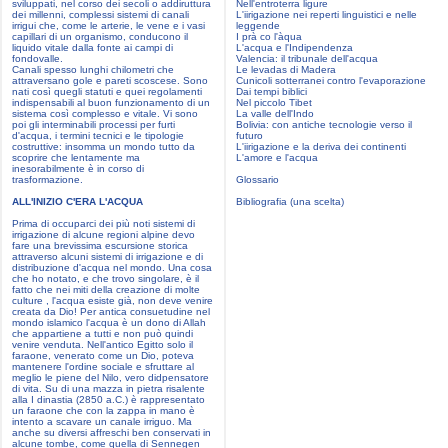
sviluppati, nel corso dei secoli o addiruttura
Nell'entroterra ligure
dei millenni, complessi sistemi di canali
L'iirigazione nei reperti linguistici e nelle
irrigui che, come le arterie, le vene e i vasi
leggende
capillari di un organismo, conducono il
I prà co l'àqua
liquido vitale dalla fonte ai campi di
L'acqua e l'Indipendenza
fondovalle.
Valencia: il tribunale dell'acqua
Canali spesso lunghi chilometri che
Le levadas di Madera
attraversano gole e pareti scoscese. Sono
Cunicoli sotterranei contro l'evaporazione
nati così quegli statuti e quei regolamenti
Dai tempi biblici
indispensabili al buon funzionamento di un
Nel piccolo Tibet
sistema così complesso e vitale. Vi sono
La valle dell'Indo
poi gli interminabili processi per furti
Bolivia: con antiche tecnologie verso il
d'acqua, i termini tecnici e le tipologie
futuro
costruttive: insomma un mondo tutto da
L'iirigazione e la deriva dei continenti
scoprire che lentamente ma
L'amore e l'acqua
inesorabilmente è in corso di
trasformazione.
Glossario
ALL'INIZIO C'ERA L'ACQUA
Bibliografia (una scelta)
Prima di occuparci dei più noti sistemi di
irrigazione di alcune regioni alpine devo
fare una brevissima escursione storica
attraverso alcuni sistemi di irrigazione e di
distribuzione d'acqua nel mondo. Una cosa
che ho notato, e che trovo singolare, è il
fatto che nei miti della creazione di molte
culture , l'acqua esiste già, non deve venire
creata da Dio! Per antica consuetudine nel
mondo islamico l'acqua è un dono di Allah
che appartiene a tutti e non può quindi
venire venduta. Nell'antico Egitto solo il
faraone, venerato come un Dio, poteva
mantenere l'ordine sociale e sfruttare al
meglio le piene del Nilo, vero didpensatore
di vita. Su di una mazza in pietra risalente
alla I dinastia (2850 a.C.) è rappresentato
un faraone che con la zappa in mano è
intento a scavare un canale irriguo. Ma
anche su diversi affreschi ben conservati in
alcune tombe, come quella di Sennegen