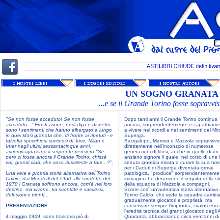
UN SOGNO GRANATA -
...e se il Grande Torino fosse sopravvi
"Se non fosse accaduto! Se non fosse
Dopo tanti anni il Grande Torino continua
accaduto..." Frustrazione, nostalgia e dispetto
ancora, sorprendentemente e caparbiame
sono i sentimenti che hanno albergato a lungo
a vivere nei ricordi e nei sentimenti del Mit
in quei tifosi granata che, di fronte ai ripetuti - e
Superga.
talvolta spocchiosi successi di Juve, Milan e
Bacigalupo, Maroso e Mazzola sopravviv
Inter negli ultimi sessantacinque anni,
direttamente nell'inconscio di numerose
accompagnavano il seguente pensiero "Se
generazioni di tifosi; anche in quello di un
però ci fosse ancora il Grande Torino, chissà
anziano signore il quale, nel corso di una
voi, grandi club, che cosa riuscireste a fare...?".
seduta ipnotica mirata a curare la sua nos
per i Caduti di Superga diventata ormai
Una vera e propria storia alternativa del Torino
patologica, "produce" sorprendentemente
Calcio, dai Mondiali del 1950 allo scudetto del
immagini che descrivono il seguito della st
1970 i Granata soffrono ancora, com'è nel loro
della squadra di Mazzola e compagni.
destino, ma vivono, tra sconfitte e successi,
Scorre così un'autentica storia alternativa 
delusioni e trionfi...
Torino Calcio, che vede la squadra cambi
gradualmente giocatori e proprietà, ma
PRESENTAZIONE
conservare sempre l'impronta, i valori etici
l'eredità tecnica dei grandi giocatori degli 
4 maggio 1949; sono trascorsi più di
Quaranta, abbracciando circa vent'anni di