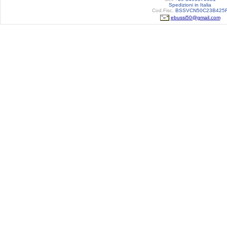
Spedizioni in Italia
Cod.Fisc.
BSSVCN50C23B425
ebussi50@gmail.com