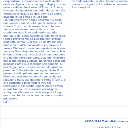
cinquant'anni e risuona ancora nella nostra
vicende durante i quali i Granata si misur
memoria il grido di un compagno di giochi: «La
via via con i grandi club italiani ed esteri e
radio ha detto che è morto il Torino!». È stato
loro campioni.
l'evento che ha inciso più profondamente nella
nostra giovinezza e da quel giorno gli anni si
dividono in un prima e in un dopo.
Fra tutti coloro che hanno esultato e si sono
entusiasmati fino al delirio per le imprese del
Grande Torino, alzi la mano chi non ha mai
fantasticato almeno una volta su come
sarebbero state le vicende della squadra
granata e del calcio italiano se quel pomeriggio
l'aereo proveniente da Lisbona non avesse
impattato contro Superga. Le nostre fantasie
duravano qualche momento e poi finivano lì.
Invece Stefano Bovero con questo libro la sua
fantasia l'ha sviluppata sul serio, andando fino
in fondo, con una meticolosità e una dedizione
che hanno del leggendario. L'autore, intimorito
per la sua stessa audacia, ha sentito il bisogno
di incorniciare il suo racconto spiegandolo, lui
psicologo, come un caso clinico. Un anziano
paziente, l'ultra-ottantenne signor Giulio R., si
presenta dallo psicoterapeuta per curare un
disturbo ossessivo, legato al trauma che da
ragazzino ha subito quando è morto il Torino, e
che continua a fargli vedere vivi, alla
televisione e allo stadio, i giocatori che erano
su quell'aereo. Per curarlo lo psicologo lo
sottopone all'ipnosi e così si sviluppa il lungo
racconto che si concluderà con una completa
guarigione.
[..]
©1999-2026 Tutti i diritti riserva
Cell
+39 3490876581