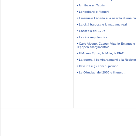
• Annibale e i Taurini
• Longobardi e Franchi
• Emanuele Filiberto e la nascita di una ca
• La città barocca e le madame reali
• L’assedio del 1706
• La città napoleonica
• Carlo Alberto, Cavour, Vittorio Emanuele 
l’epopea risorgimentale
• Il Museo Egizio, la Mole, la FIAT
• La guerra, i bombardamenti e la Resiste
• Italia 61 e gli anni di piombo
• Le Olimpiadi del 2006 e il futuro…