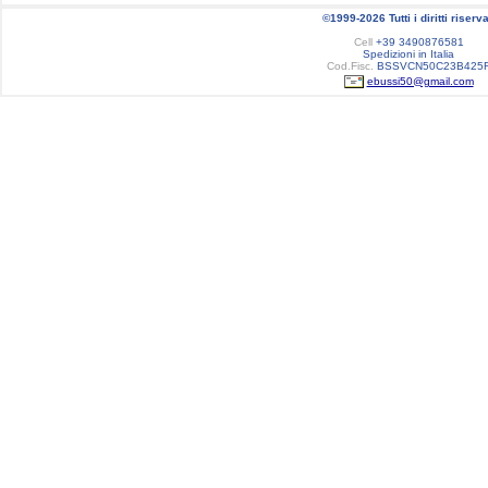
©1999-2026 Tutti i diritti riserva
Cell
+39 3490876581
Spedizioni in Italia
Cod.Fisc.
BSSVCN50C23B425
ebussi50@gmail.com