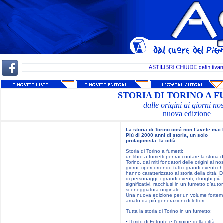
STORIA DI TORINO A 
dalle origini ai giorni nos
nuova edizione
La storia di Torino così non l’avete mai l
Più di 2000 anni di storia, un solo
protagonista: la città
Storia di Torino a fumetti:
un libro a fumetti per raccontare la storia d
Torino, dai miti fondatori delle origini ai nos
giorni, ripercorrendo tutti i grandi eventi c
hanno caratterizzato al storia della città. 
di personaggi, i grandi eventi, i luoghi più
significativi, racchiusi in un fumetto d’auto
sceneggiatura originale.
Una nuova edizione per un volume fortem
amato da più generazioni di lettori.
Tutta la storia di Torino in un fumetto:
• Il mito di Fetonte e l’origine della città