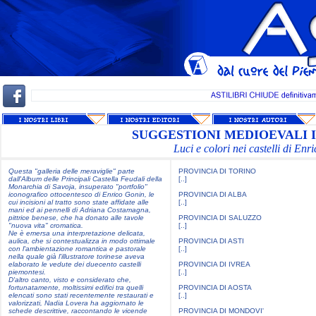
SUGGESTIONI MEDIOEVALI 
Luci e colori nei castelli di En
Questa "galleria delle meraviglie" parte
PROVINCIA DI TORINO
dall'Album delle Principali Castella Feudali della
[..]
Monarchia di Savoja, insuperato "portfolio"
iconografico ottocentesco di Enrico Gonin, le
PROVINCIA DI ALBA
cui incisioni al tratto sono state affidate alle
[..]
mani ed ai pennelli di Adriana Costamagna,
pittrice benese, che ha donato alle tavole
PROVINCIA DI SALUZZO
"nuova vita" cromatica.
[..]
Ne è emersa una interpretazione delicata,
aulica, che si contestualizza in modo ottimale
PROVINCIA DI ASTI
con l'ambientazione romantica e pastorale
[..]
nella quale già l'illustratore torinese aveva
elaborato le vedute dei duecento castelli
PROVINCIA DI IVREA
piemontesi.
[..]
D'altro canto, visto e considerato che,
fortunatamente, moltissimi edifici tra quelli
PROVINCIA DI AOSTA
elencati sono stati recentemente restaurati e
[..]
valorizzati, Nadia Lovera ha aggiornato le
schede descrittive, raccontando le vicende
PROVINCIA DI MONDOVI'