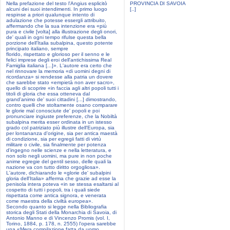
Nella prefazione del testo l'Angius esplicitò
PROVINCIA DI SAVOIA
alcuni dei suoi intendimenti. In primo luogo
[..]
respinse a priori qualunque intento di
adulazione che potesse essergli attribuito,
affermando che la sua intenzione era «più
pura e civile [volta] alla illustrazione degli onori,
de' quali in ogni tempo rifulse questa bella
porzione dell'Italia subalpina, questo potente
principato italiano, sempre
florido, rispettato e glorioso per il senno e le
felici imprese degli eroi dell'antichissima Real
Famiglia italiana [...]». L'autore era certo che
nel rinnovare la memoria «di uomini degni di
ricordanza» si rendesse alla patria un dovere
che sarebbe stato «empietà non aver sacro»,
quello di scoprire «in faccia agli altri popoli tutti i
titoli di gloria che essa otteneva dal
grand'animo de' suoi cittadini [...] dimostrando,
contro quelli che stoltamente osano comparare
le glorie mal conosciute de' popoli e poi
pronunciare ingiuste preferenze, che la Nobiltà
subalpina merita esser ordinata in un istesso
grado col patriziato più illustre dell'Europa, sia
per lontananza d'origine, sia per antica maestà
di condizione, sia per egregii fatti di virtù
militare o civile, sia finalmente per potenza
d'ingegno nelle scienze e nella letteratura, e
non solo negli uomini, ma pure in non poche
anime egregie del gentil sesso, delle quali la
nazione va con tutto diritto orgogliosa».
L'autore, dichiarando le «glorie de' subalpini
gloria dell'Italia» afferma che grazie ad esse la
penisola intera poteva «in se stessa esaltarsi al
cospetto di tutti i popoli, tra i quali siede
rispettata come antica signora, e venerata
come maestra della civiltà europea».
Secondo quanto si legge nella Bibliografia
storica degli Stati della Monarchia di Savoia, di
Antonio Manno e di Vincenzo Promis (vol. I,
Torino, 1884, p. 178, n. 2555) l'opera sarebbe
una «Mera compilazione fatta da uomo