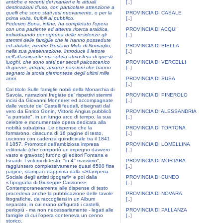
antiche e recenti dei manieri e le attuali
[..]
destinazioni d'uso, con particolare attenzione a
quelli che sono stati resi nuovamente, o per la
PROVINCIA DI CASALE
prima volta, fruibili al pubblico.
[..]
Federico Bona, infine, ha completato l'opera
con una paziente ed attenta ricerca araldica,
PROVINCIA DI ACQUI
individuando per ognuna delle residenze gli
[..]
stemmi delle famiglie che le hanno possedute
ed abitate, mentre Gustavo Mola di Nomaglio,
PROVINCIA DI BIELLA
nella sua presentazione, introduce il lettore
[..]
nell'affascinante ma sobria atmosfera di questi
luoghi, che sono stati per secoli palcoscenico
PROVINCIA DI VERCELLI
di guerre, intrighi, amori e passioni che hanno
[..]
segnato la storia piemontese degli ultimi mille
anni.
PROVINCIA DI SUSA
[..]
Col titolo Sulle famiglie nobili della Monarchia di
Savoia, narrazioni fregiate de' rispettivi stemmi
PROVINCIA DI PINEROLO
incisi da Giovanni Monneret ed accompagnate
[..]
dalle vedute de' Castelli feudali, disegnati dal
vero da Enrico Gonin, Vittorio Angius pubblicò
PROVINCIA DI ALESSANDRIA
"a puntate", in un lungo arco di tempo, la sua
[..]
celebre e monumentale opera dedicata alla
nobiltà subalpina. Le dispense che la
PROVINCIA DI TORTONA
formarono, ciascuna di 16 pagine di testo,
[..]
uscirono con cadenza quindicinale tra il 1841
il 1857. Promotori dell'ambiziosa impresa
PROVINCIA DI LOMELLINA
editoriale (che comportò un impegno davvero
[..]
vasto e gravoso) furono gli editori Fontana e
Isnardi. I volumi di testo, "in 4° massimo",
PROVINCIA DI MORTARA
raggiunsero complessivamente quasi 6500 fitte
[..]
pagine, stampai i dapprima dalla «Stamperia
Sociale degli artisti tipografi» e poi dalla
PROVINCIA DI CUNEO
«Tipografia di Giuseppe Cassone».
[..]
Contemporaneamente alle dispense di testo
procedeva anche la pubblicazione delle tavole
PROVINCIA DI NOVARA
litografiche, da raccogliersi in un Album
[..]
separato, in cui erano raffigurati i castelli,
perlopiù - ma non necessariamente - legati alle
PROVINCIA DI PALLANZA
famiglie di cui l'opera conteneva un cenno
[..]
storico.