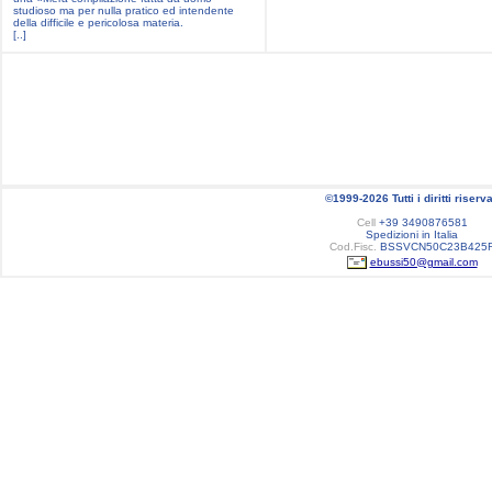
studioso ma per nulla pratico ed intendente
della difficile e pericolosa materia.
[..]
©1999-2026 Tutti i diritti riserva
Cell
+39 3490876581
Spedizioni in Italia
Cod.Fisc.
BSSVCN50C23B425
ebussi50@gmail.com