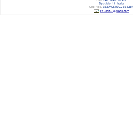
Cell
+39 3490876581
Spedizioni in Italia
Cod.Fisc.
BSSVCN50C23B425
ebussi50@gmail.com