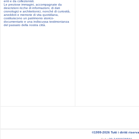
enti e da collezionisti.
Le preziose immagini, accompagnate da
descrizioni ricche di informazioni, di dati
cronologici e architettonici, nonché di curiosità,
aneddoti e memorie di vita quotidiana,
costituiscono un patrimonio storico-
documentario e una indiscussa testimonianza
del passato della nostra città.
©1999-2026 Tutti i diritti riserva