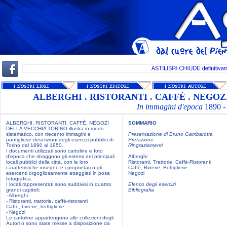
ALBERGHI . RISTORANTI . CAFFÈ . NEGO
In immagini d'epoca
1890 -
ALBERGHI, RISTORANTI, CAFFÈ, NEGOZI
SOMMARIO
DELLA VECCHIA TORINO illustra in modo
sistematico, con trecento immagini e
Presentazione di Bruno Gambarotta
puntigliose descrizioni degli esercizi pubblici di
Prefazione
Torino dal 1890 al 1950.
Ringraziamenti
I documenti utilizzati sono cartoline e foto
d'epoca che ritraggono gli esterni dei principali
Alberghi
locali pubblici della città, con le loro
Ristoranti, Trattorie, Caffè-Ristoranti
caratteristiche insegne e i proprietari o gli
Caffè, Birrerie, Bottiglierie
esercenti orgogliosamente atteggiati in posa
Negozi
fotografica.
I locali rappresentati sono suddivisi in quattro
Elenco degli esercizi
grandi capitoli:
Bibliografia
- Alberghi
- Ristoranti, trattorie, caffè-ristoranti
Caffè, birrerie, bottiglierie
- Negozi
Le cartoline appartengono alle collezioni degli
Autori o sono state messe a disposizione da