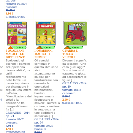
pp.
206
formato
16,5x24
brossura
15.00 €
9.90 €
9788881704866
I QUADERNI
I QUADERNI
GUARDA E
MAGICI - LE
MAGICI - I
TOCCA - I
DIFFERENZE
NUMERI
VEICOLI
Svolgendo gli
Gli esercizi
Divertenti superfici
esercizi, i bambini
contenuti in
da toccare! - Che
uso
svilupperanno
questo libro sono
cosa guidi oggi?
diverse abilita', tra
stati
Scopri i mezzi di
le
cui il
accuratamente
trasporto e gioca
riconoscimento
studiati per
ad accarezzare le
delle forme, un
familiarizzare con i
figure [..]
passo importante
numeri e le
GRIBAUDO -
2014
per distinguere in
operazioni
pp.
10
iu'
seguito una lettera
matematiche. I
formato
18x18
.
dall'altra,
bambini
cartonato
l'identificazione dei
impareranno a
5.90 €
14
colori e la
riconoscere e
2.90 €
distinzione tra
scrivere i numeri, a
9788858011065
disegni differenti
contare, a mettere
fra [..]
in sequenza, a
GRIBAUDO -
2014
fare addizioni e
pp.
24
sottrazioni [..]
formato
20x25
GRIBAUDO -
2014
brossura
pp.
24
7.90 €
formato
20x25
4.90 €
brossura
9788858009178
7.90 €