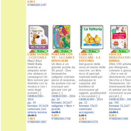
8.90 €
9788858011447
LIBRI SONORI
PORTAMI CON
LIBRI DA
GIOCA E
- I CUCCIOLI
TE! - GLI AMICI
TOCCARE - LA
DISEGNA CON 
Miao! Bau!
DINOSAURI
FATTORIA
BIBBIA
Hiiiiiii! Balla
Un libro e un
Dal guscio delle
Oltre 150 attivita
insieme ai
grande puzzle da
uova al manto delle
per disegnare,
simpatici amici
30 pezzi - Due
mucche: un libro
colorare e gioca
che abitano in
fantastiche
ricco di speciali
- Ore e ore di
campagna! Un
valigette colorate
materiali tattili per
divertimento con 
libro sonoro per
piene di sorprese,
sviluppare le
Vecchio e il Nu
divertirsi con la
da portare con se'
capacita' del
Testamento. Un
musica e con i
ovunque per
bambino di
interessante libr
versi degli
giocare con gli
riconoscere gli
di attivita' per fa
animali [..]
amici [..]
oggetti, guardandoli
conoscere ai piu
GRIBAUDO -
GRIBAUDO -
2014
e toccandoli [..]
piccoli [..]
2014
pp.
10
GRIBAUDO -
2014
GRIBAUDO -
20
pp.
10
formato
24,5x17
pp.
12
pp.
192
formato
19,5x24
valigetta + libro +
formato
13x13
formato
21,5x27
cartonato con
puzzle
cartonato
brossura
striscia sonora
14.90 €
accoppiato
12.90 €
10.90 €
9.90 €
6.90 €
8.90 €
7.90 €
9788858011768
2.90 €
9788858011966
9788858011867
9788858012376