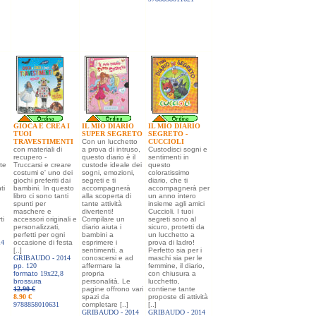
GIOCA E CREA I
IL MIO DIARIO
IL MIO DIARIO
TUOI
SUPER SEGRETO
SEGRETO -
TRAVESTIMENTI
Con un lucchetto
CUCCIOLI
con materiali di
a prova di intruso,
Custodisci sogni e
recupero -
questo diario è il
sentimenti in
tte
Truccarsi e creare
custode ideale dei
questo
costumi e' uno dei
sogni, emozioni,
coloratissimo
giochi preferiti dai
segreti e ti
diario, che ti
ti
bambini. In questo
accompagnerà
accompagnerà per
libro ci sono tanti
alla scoperta di
un anno intero
spunti per
tante attività
insieme agli amici
maschere e
divertenti!
Cuccioli. I tuoi
ti
accessori originali e
Compilare un
segreti sono al
personalizzati,
diario aiuta i
sicuro, protetti da
perfetti per ogni
bambini a
un lucchetto a
14
occasione di festa
esprimere i
prova di ladro!
[..]
sentimenti, a
Perfetto sia per i
GRIBAUDO -
2014
conoscersi e ad
maschi sia per le
pp.
120
affermare la
femmine, il diario,
formato
19x22,8
propria
con chiusura a
brossura
personalità. Le
lucchetto,
12.90 €
pagine offrono vari
contiene tante
8.90 €
spazi da
proposte di attività
9788858010631
completare [..]
[..]
GRIBAUDO -
2014
GRIBAUDO -
2014