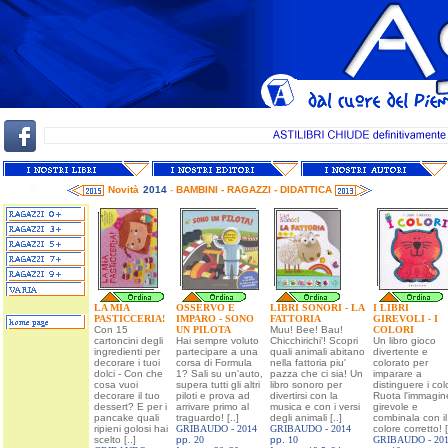
6
Novità
2014
-
BAMBINI - RAGAZZI - DIDATTICA
LA MIA
OSSERVO E
LIBRI SONORI - LA
I LIBRI
PASTICCERIA!
IMPARO - SONO
FATTORIA
GIREVOLI - I
Con 15
UN PILOTA
Muu! Bee! Bau!
COLORI
cartoncini degli
Hai sempre voluto
Chicchirichi'! Scopri
Un libro gioco
ingredienti per
partecipare a una
quali animali abitano
divertente e
decorare i tuoi
corsa di Formula
nella fattoria piu'
colorato per
dolci - Con che
1? Sali su un'auto,
pazza che ci sia! Un
imparare a
cosa vuoi
supera tutti gli altri
libro sonoro per
distinguere i colo
decorare il tuo
piloti e prova ad
divertirsi con la
Ruota l'immagin
dessert? E per i
arrivare primo al
musica e con i versi
girevole e
pancake quali
traguardo! [..]
degli animali [..]
combinala con il
ripieni golosi hai
GRIBAUDO -
2014
GRIBAUDO -
2014
colore corretto! [
scelto [..]
pp.
20
pp.
10
GRIBAUDO -
20