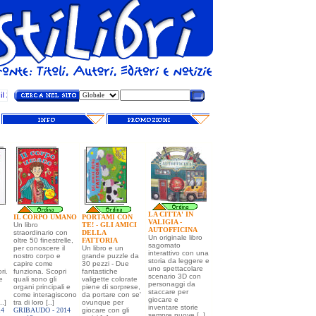
LA CITTA' IN
IL CORPO UMANO
PORTAMI CON
VALIGIA -
Un libro
TE! - GLI AMICI
AUTOFFICINA
straordinario con
DELLA
Un originale libro
oltre 50 finestrelle,
FATTORIA
sagomato
per conoscere il
Un libro e un
interattivo con una
nostro corpo e
grande puzzle da
storia da leggere e
capire come
30 pezzi - Due
uno spettacolare
ri.
funziona. Scopri
fantastiche
scenario 3D con
e
quali sono gli
valigette colorate
personaggi da
organi principali e
piene di sorprese,
staccare per
come interagiscono
da portare con se'
giocare e
..]
tra di loro [..]
ovunque per
inventare storie
14
GRIBAUDO -
2014
giocare con gli
sempre nuove [..]