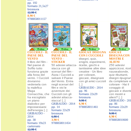
pp.
192
formato
21,5x27
brossura
12.90 €
8.90 €
9788858011157
CUCCIOLI - IL
CUCCIOLI - IL
GIOCA E DISEGNA
GIOCA E
PAESE DEL
PAESE DEL
CON I CUCCIOLI
DISEGNA CON
VENTO
VENTO -
disegni, quiz,
MOSTRI E
Il libro del film -
STICKER
enigmi, esperimenti,
ALIENI
Nel paese di
50 adesivi attacca-
ricette, giochi e
250 adesivi
Soffio tutto
stacca con gli
tantissime altre idee
appiccicosi, rice
funziona grazie
scenari del film -
creative - Un libro
nauseabonde,
alla forza del
Aiuta i Cuccioli a
per colorare,
quiz ributtanti,
vento. I Cuccioli
salvare il Paese
giocare, disegnare
disegni ripugnan
dovranno
del Vento. Entra
con gli amici cuccioli
da completare e
vedersela con
negli scenari del
[..]
colorare - Hai il
la malefica
film e vivi le
GRIBAUDO -
2014
coraggio di
Maga
avventure dei
pp.
96
giocare e divertir
Cornacchia, che
Cuccioli con gli
formato
22x29
con mostri e
ha escogitato
adesivi attacca-
brossura
alieni? [..]
un piano
stacca! [..]
9.90 €
GRIBAUDO -
20
diabolico per
GRIBAUDO -
2014
6.90 €
pp.
86
impossessarsi
pp.
14
9788858011461
formato
22x29
dell'energia [..]
formato
22x29
brossura
GRIBAUDO -
brossura
9.90 €
2014
6.90 €
6.90 €
pp.
38
3.90 €
9788858010600
formato
19x23
9788858011454
cartonato
12.90 €