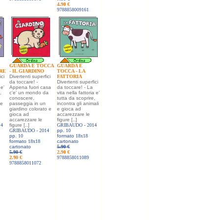
4.90 €
9788858009161
GUARDA E TOCCA
GUARDA E
ARE
- IL GIARDINO
TOCCA - LA
ici
Divertenti superfici
FATTORIA
da toccare! -
Divertenti superfici
 e'
Appena fuori casa
da toccare! - La
,
c'e' un mondo da
vita nella fattoria e'
conoscere,
tutta da scoprire,
 e
passeggia in un
incontra gli animali
giardino colorato e
e gioca ad
gioca ad
accarezzare le
accarezzare le
figure [..]
14
figure [..]
GRIBAUDO -
2014
GRIBAUDO -
2014
pp.
10
pp.
10
formato
18x18
formato
18x18
cartonato
cartonato
5.90 €
5.90 €
2.90 €
2.90 €
9788858011089
9788858011072