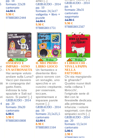
pp.
18
amici [..]
GRIBAUDO -
2014
5
formato
22x28
GRIBAUDO -
2014
pp.
6
cartonato
pp.
10
formato
28x31
14.90 €
formato
24,5x17
cartonato
9.90 €
valigetta + libro +
sagomato
9788858012444
puzzle
14.90 €
14.90 €
9.90 €
9.90 €
9788858012567
9788858011751
OSSERVO E
IL MIO PRIMO
I LIBROCCHI -
er
IMPARO - SONO
LIBRO GIOCO
VIVA LA PAPPA
D -
UN ASTRONAUTA
Un fantastico e
NELLA
Hai sempre voluto
divertente libro
FATTORIA!
andare sulla Luna?
gioco sonoro con
Chi sta mangiando
Vacci per davvero
un sonaglio, uno
le ghiande?
iti
in compagnia del
specchio e un
Quattro nuovi titoli
gatto Astro,
cuscino crepitante,
nella collana 'I
indossa la tuta
per osservare,
librocchi',
n
spaziale e Sali sul
toccare,
l'originale serie di
ri
razzo. Si parte! [..]
sperimentare e
libri con le
GRIBAUDO -
2014
imparare parole
finestrelle dedicata
14
pp.
20
nuove [..]
alla primissima
formato
20x20
GRIBAUDO -
2014
infanzia: i volumi
cartonato
pp.
10
sagomati, con due
6.90 €
formato
23,5x25,5
simpatici occhi [..]
3.90 €
cartonato
GRIBAUDO -
2014
9788858010808
12.90 €
pp.
20
8.90 €
formato
13,5x14
9788858011164
cartonato
5.90 €
2.90 €
9788858011621