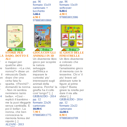
pp.
96
pp.
96
formato
15x19
formato
15x19
cartonato +
softcover
lucchetto
9.90 €
7.90 €
4.90 €
4.90 €
9788858012086
9788858010860
STORIE PER
GIOCA CON GLI
IL GIOCO DELLE
LA
DADO, DOTTO E
ANIMALI IN 3D
FINESTRELLE
ALI
Un divertente libro
Un libro divertente
'
e magari per
gioco per scoprire
e colorato che
qualche altro
la natura
riproduce
re
bambino - «La crivi,
selvaggia
l'amatissimo gioco
nonna?» disse un
dell'Africa e
di memoria con le
il
minuscolo Dado
imparare le
tesserine. Chi e' il
ovo
dopo che una
curiosita' piu'
piu' bravo ad
certa fata fu
interessanti sugli
abbinare tutte le
o
sparita. «Perché? -
animali della
figure al primo
r
domandò la nonna
savana. Perche' la
colpo? Basta
'
- Non mi sembra
giraffa ha il collo
girare la rotella per
nemmeno tanto
cosi' lungo? [..]
dare il via alla
14
bella». «Così -
GRIBAUDO -
2014
sfida! [..]
replicò il bambino -
pp.
12
GRIBAUDO -
2014
me la puoi rileggele
formato
22x26
pp.
12
senza cambialla. E
cartonato
formato
22x22
poi è bella». La
10.90 €
cartonato
nonna, che ben
7.90 €
12.90 €
conosceva la
9788858011775
8.90 €
memoria ferrea del
9788858010709
nipotin [..]
ALZANI -
2013