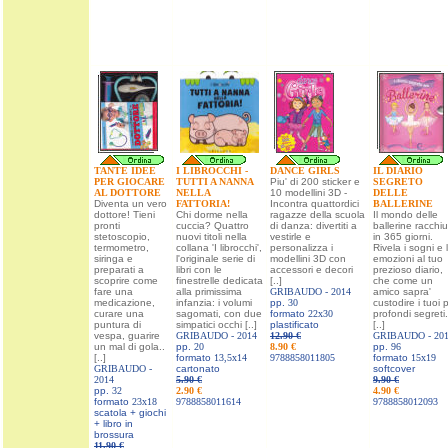
TANTE IDEE
I LIBROCCHI -
DANCE GIRLS
IL DIARIO
PER GIOCARE
TUTTI A NANNA
Piu' di 200 sticker e
SEGRETO
AL DOTTORE
NELLA
10 modellini 3D -
DELLE
Diventa un vero
FATTORIA!
Incontra quattordici
BALLERINE
dottore! Tieni
Chi dorme nella
ragazze della scuola
Il mondo delle
pronti
cuccia? Quattro
di danza: divertiti a
ballerine racchi
stetoscopio,
nuovi titoli nella
vestirle e
in 365 giorni.
termometro,
collana 'I librocchi',
personalizza i
Rivela i sogni e 
siringa e
l'originale serie di
modellini 3D con
emozioni al tuo
preparati a
libri con le
accessori e decori
prezioso diario,
scoprire come
finestrelle dedicata
[..]
che come un
fare una
alla primissima
GRIBAUDO -
2014
amico sapra'
medicazione,
infanzia: i volumi
pp.
30
custodire i tuoi p
curare una
sagomati, con due
formato
22x30
profondi segreti.
puntura di
simpatici occhi [..]
plastificato
[..]
vespa, guarire
GRIBAUDO -
2014
12.90 €
GRIBAUDO -
20
un mal di gola..
pp.
20
8.90 €
pp.
96
[..]
formato
13,5x14
9788858011805
formato
15x19
GRIBAUDO -
cartonato
softcover
2014
5.90 €
9.90 €
pp.
32
2.90 €
4.90 €
formato
23x18
9788858011614
9788858012093
scatola + giochi
+ libro in
brossura
11.90 €