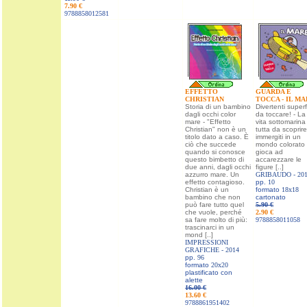
7.90 €
9788858012581
EFFETTO
GUARDA E
CHRISTIAN
TOCCA - IL M
Storia di un bambino
Divertenti superf
dagli occhi color
da toccare! - La
mare - "Effetto
vita sottomarina
Christian" non è un
tutta da scoprire
titolo dato a caso. È
immergiti in un
ciò che succede
mondo colorato
quando si conosce
gioca ad
questo bimbetto di
accarezzare le
due anni, dagli occhi
figure [..]
azzurro mare. Un
GRIBAUDO -
20
effetto contagioso.
pp.
10
Christian è un
formato
18x18
bambino che non
cartonato
può fare tutto quel
5.90 €
che vuole, perché
2.90 €
sa fare molto di più:
9788858011058
trascinarci in un
mond [..]
IMPRESSIONI
GRAFICHE -
2014
pp.
96
formato
20x20
plastificato con
alette
16.00 €
13.60 €
9788861951402