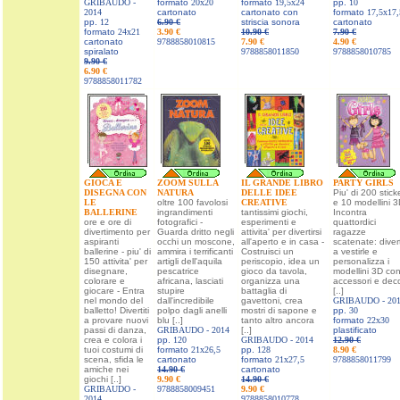
GRIBAUDO -
formato
20x20
formato
19,5x24
pp.
10
2014
cartonato
cartonato con
formato
17,5x17,
pp.
12
6.90 €
striscia sonora
cartonato
formato
24x21
3.90 €
10.90 €
7.90 €
cartonato
9788858010815
7.90 €
4.90 €
spiralato
9788858011850
9788858010785
9.90 €
6.90 €
9788858011782
GIOCA E
ZOOM SULLA
IL GRANDE LIBRO
PARTY GIRLS
DISEGNA CON
NATURA
DELLE IDEE
Piu' di 200 stick
LE
oltre 100 favolosi
CREATIVE
e 10 modellini 3
BALLERINE
ingrandimenti
tantissimi giochi,
Incontra
ore e ore di
fotografici -
esperimenti e
quattordici
divertimento per
Guarda dritto negli
attivita' per divertirsi
ragazze
aspiranti
occhi un moscone,
all'aperto e in casa -
scatenate: divert
ballerine - piu' di
ammira i terrificanti
Costruisci un
a vestirle e
150 attivita' per
artigli dell'aquila
periscopio, idea un
personalizza i
disegnare,
pescatrice
gioco da tavola,
modellini 3D co
colorare e
africana, lasciati
organizza una
accessori e deco
giocare - Entra
stupire
battaglia di
[..]
nel mondo del
dall'incredibile
gavettoni, crea
GRIBAUDO -
20
balletto! Divertiti
polpo dagli anelli
mostri di sapone e
pp.
30
a provare nuovi
blu [..]
tanto altro ancora
formato
22x30
passi di danza,
GRIBAUDO -
2014
[..]
plastificato
crea e colora i
pp.
120
GRIBAUDO -
2014
12.90 €
tuoi costumi di
formato
21x26,5
pp.
128
8.90 €
scena, sfida le
cartonato
formato
21x27,5
9788858011799
amiche nei
14.90 €
cartonato
giochi [..]
9.90 €
14.90 €
GRIBAUDO -
9788858009451
9.90 €
2014
9788858010778