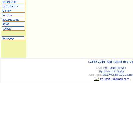
©1999-2026 Tutti i diritti riserva
Cell
+39 3490876581
Spedizioni in Italia
Cod.Fisc.
BSSVCN50C23B425
ebussi50@gmail.com