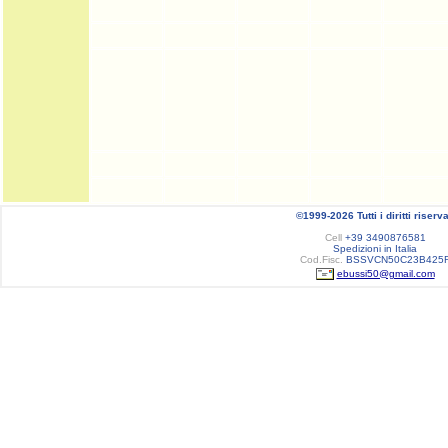
©1999-2026 Tutti i diritti riserva
Cell
+39 3490876581
Spedizioni in Italia
Cod.Fisc.
BSSVCN50C23B425
ebussi50@gmail.com