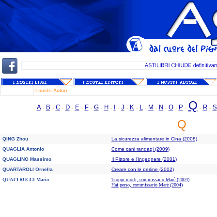
6
I nostri Autori
Q
A
B
C
D
E
F
G
H
I
J
K
L
M
N
O
P
R
S
-
-
-
-
-
-
-
-
-
-
-
-
-
-
-
-
-
-
Q
QING Zhou
La sicurezza alimentare in Cina (2008)
QUAGLIA Antonio
Come cani randagi (2009)
QUAGLINO Massimo
Il Pittore e l'Ingegnere (2001)
QUARTAROLI Ornella
Creare con le perline (2002)
QUATTRUCCI Mario
Troppi morti, commissario Marè (2004)
Hai perso, commissario Marè (2004)