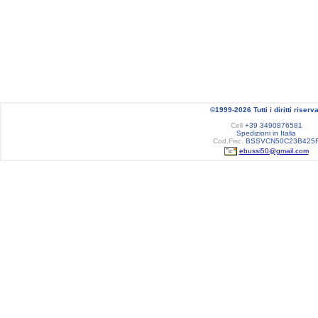
©1999-2026 Tutti i diritti riserva
Cell
+39 3490876581
Spedizioni in Italia
Cod.Fisc.
BSSVCN50C23B425
ebussi50@gmail.com