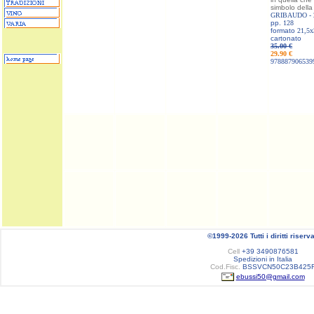
simbolo della c
GRIBAUDO -
pp.
128
formato
21,5x
cartonato
35.00 €
29.90 €
978887906539
©1999-2026 Tutti i diritti riserva
Cell
+39 3490876581
Spedizioni in Italia
Cod.Fisc.
BSSVCN50C23B425
ebussi50@gmail.com