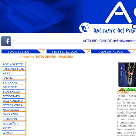
6
Piemonte -
FOTOGRAFIA - IMMAGINI
TORINO, L'
Torino, l'ora bl
di un racconto
con le immagi
che con le pa
Curioso che s
scelto il colo
definire una 
Torino, forse
inconsciament
è stato influ
tradizionali tu
operai che l
in quella che 