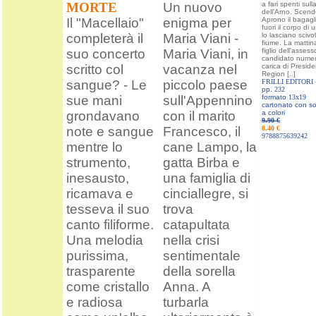
MORTE
Un nuovo
a fari spenti sulla
dell'Arno. Scend
Il "Macellaio"
enigma per
Aprono il bagagli
fuori il corpo di
completerà il
Maria Viani -
lo lasciano scivo
fiume. La mattin
suo concerto
Maria Viani, in
figlio dell'assess
candidato numer
scritto col
vacanza nel
carica di Preside
Region [..]
sangue? - Le
piccolo paese
FRILLI EDITORI 
pp.
232
sue mani
sull'Appennino
formato
13x19
cartonato con s
grondavano
con il marito
a colori
9.90 €
note e sangue
Francesco, il
8.40 €
9788875639242
mentre lo
cane Lampo, la
strumento,
gatta Birba e
inesausto,
una famiglia di
ricamava e
cinciallegre, si
tesseva il suo
trova
canto filiforme.
catapultata
Una melodia
nella crisi
purissima,
sentimentale
trasparente
della sorella
come cristallo
Anna. A
e radiosa
turbarla