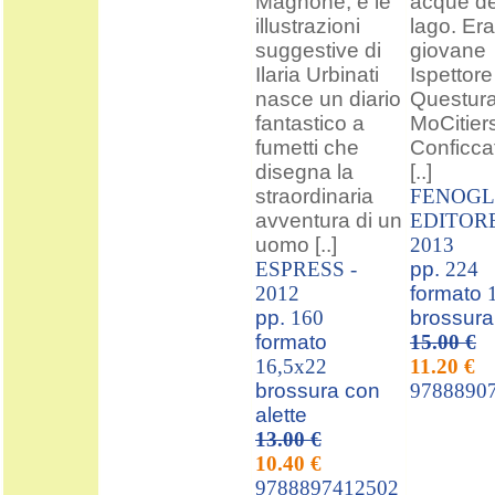
Magnone, e le
acque de
illustrazioni
lago. Era 
suggestive di
giovane
Ilaria Urbinati
Ispettore
nasce un diario
Questura
fantastico a
MoCitier
fumetti che
Conficca
disegna la
[..]
straordinaria
FENOGL
avventura di un
EDITORE
uomo [..]
2013
ESPRESS -
pp.
224
2012
formato
pp.
160
brossura
formato
15.00 €
16,5x22
11.20 €
brossura con
9788890
alette
13.00 €
10.40 €
9788897412502