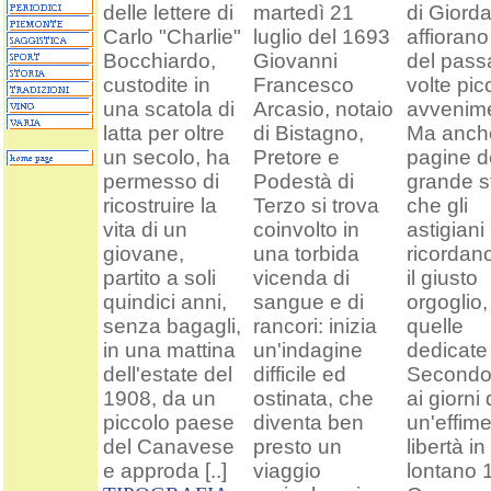
delle lettere di
martedì 21
di Giord
Carlo "Charlie"
luglio del 1693
affiorano
Bocchiardo,
Giovanni
del pass
custodite in
Francesco
volte picc
una scatola di
Arcasio, notaio
avvenime
latta per oltre
di Bistagno,
Ma anch
un secolo, ha
Pretore e
pagine d
permesso di
Podestà di
grande s
ricostruire la
Terzo si trova
che gli
vita di un
coinvolto in
astigiani
giovane,
una torbida
ricordan
partito a soli
vicenda di
il giusto
quindici anni,
sangue e di
orgoglio
senza bagagli,
rancori: inizia
quelle
in una mattina
un'indagine
dedicate
dell'estate del
difficile ed
Secondo
1908, da un
ostinata, che
ai giorni 
piccolo paese
diventa ben
un'effim
del Canavese
presto un
libertà in
e approda [..]
viaggio
lontano 