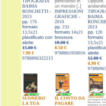
TIPOGRAFIA
pericoloso in
Oppure,
BAIMA
un mondo [..]
andando [
RONCHETTI -
IMPRESSIONI
TIPOGR
2013
GRAFICHE -
BAIMA
pp.
176
2010
RONCHET
formato
pp.
232
2013
13,5x21
formato
14x21
pp.
120
plastificato con
brossura
formato
alette
10.00 €
13,5x21
15.00 €
8.50 €
plastific
7.90 €
9788861950016
alette
9788896322215
12.00 €
6.90 €
9788896
SUONERO'
IL CONTO DA
ARNOAMARO
Un'indagine di 
LA TUA
PAGARE
Mezzanotte - Una
primavera un'au