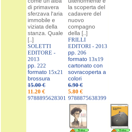
come un'alba
ulteriormente è
di primavera
la scoperta del
sferzava l'aria
cadavere del
immobile e
nuovo
viziata della
compagno
stanza. Quale
della [..]
[..]
FRILLI
SOLETTI
EDITORI -
2013
EDITORE -
pp.
206
2013
formato
13x19
pp.
222
cartonato con
formato
15x21
sovracoperta a
brossura
colori
15.00 €
6.90 €
11.20 €
5.80 €
9788895628301
9788875638399