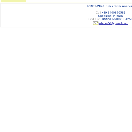
©1999-2026 Tutti i diritti riserva
Cell
+39 3490876581
Spedizioni in Italia
Cod.Fisc.
BSSVCN50C23B425
ebussi50@gmail.com