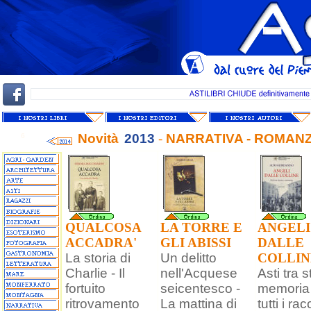
Novità
2013
-
NARRATIVA - ROMANZI
6
QUALCOSA
LA TORRE E
ANGELI
ACCADRA'
GLI ABISSI
DALLE
La storia di
Un delitto
COLLIN
Charlie - Il
nell'Acquese
Asti tra s
fortuito
seicentesco -
memoria 
ritrovamento
La mattina di
tutti i rac