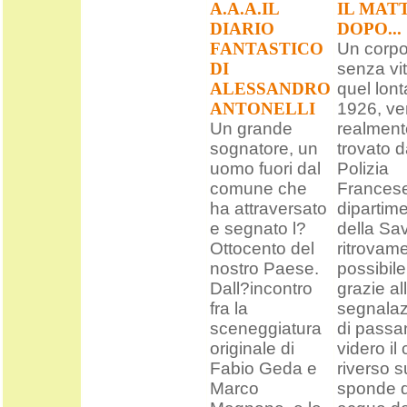
A.A.A.IL
IL MAT
DIARIO
DOPO...
FANTASTICO
Un corp
DI
senza vit
ALESSANDRO
quel lon
ANTONELLI
1926, v
Un grande
realment
sognatore, un
trovato d
uomo fuori dal
Polizia
comune che
Francese
ha attraversato
dipartim
e segnato l?
della Sav
Ottocento del
ritrovame
nostro Paese.
possibile
Dall?incontro
grazie al
fra la
segnala
sceneggiatura
di passa
originale di
videro il
Fabio Geda e
riverso s
Marco
sponde d