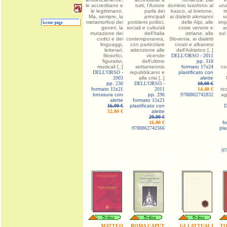
le accreditano e
tutti, l'Autore
dominio lusofono al
una
le legittimano.
parla dei
basco, al bretone,
i
Ma, sempre, la
principali
ai dialetti alemanni
v
metamorfosi dei
problemi politici,
delle Alpi, alle
irn
generi, la
sociali e culturali
coste venete e
a
mutazione dei
dell'Italia
istriane, alla
sul
codici e dei
contemporanea,
Slovenia, ai dialetti
linguaggi,
con particolare
croati e albanesi
letterari,
attenzione alle
dell'Adriatico [..]
filosofici,
vicende
DELL'ORSO -
2011
figurativi,
dell'ultimo
pp.
318
musicali [..]
settantennio
formato
17x24
co
DELL'ORSO -
repubblicano e
plastificato con
2003
alla crisi [..]
alette
pp.
230
DELL'ORSO -
18.00 €
formato
15x21
2011
14.40 €
ric
brossura con
pp.
296
9788862742832
ag
alette
formato
15x21
16.00 €
plastificato con
D
12.80 €
alette
20.00 €
16.00 €
f
9788862742566
pla
97
MATTEO
ROMA CAPUT
GLI ATTUALI
TO