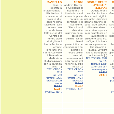
BANDELLO
MUNDI
SIGILLI DELLE
D
Studi di
laddove Oriente
UNIVERSITA'
letteratura
e Occidente si
ITALIANE
te
rinascimentale -
incontrano - Il
Questa è una
R
Il bollettino di
libro induce nel
raccolta di schede
Geno
quest'anno si
lettore, in prima
descriventi i sigilli in
divide in due
battuta, un
uso nelle Università
sezioni: l'una
sentimento di
italiane alla fine del
r
raccoglie i testi
sconcerto.
1995. Suo scopo è
tra s
del concorso
Siamo infatti
di fornire almeno
e s
che abbiamo
abituati a
una prima risposta
fatto a cura del
muoverci entro
a quei professori e
is
Centro per
categorie
laureati che si
micr
tenere vivi e
definite, lungo
chiedono cosa mai
vitali gli studi
binari
raffiguri il timbro a
bandelliani e le
prevedibili, che
secco impresso sul
l'
vicende
condizionano fin
loro diploma di
letterarie che
all'inizio le
laurea. Si vedrà
a
hanno coinvolto
nostre scelte
che la sigillografia
episo
il Bandello e
culturali,
universitaria [..]
da 
dedicato a
rassicurandoci
DELL'ORSO -
1997
studiosi giovani
sulla natura del
pp.
126
R
con la garanzia
terreno su cui i
formato
17x24
Gen
della [..]
nostri [..]
cartonato con
ac
DELL'ORSO -
DELL'ORSO -
sovracoperta
D
2010
2012
26.00 €
pp.
278
pp.
324
20.80 €
formato
15x21
formato
17x24
f
brossura con
brossura
pla
alette
28.00 €
18.00 €
22.40 €
14.40 €
9788862743037
9788862741941
97