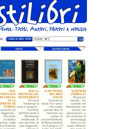
DAL
DALLA
E HO PAURA
ALBUM DI
ANDYLION
PROVENZA AL
DEI MIEI
FAMIGLIA
DI EDESSA
MONFERRATO
SOGNI
Romanzo
ALLA
Percorsi
Quando la
visuale - Un
INDONE DI
medievali di
morte non vince
castello nel
TORINO
testi e musiche -
- Ho scritto
Monferrato, tre
tamorfosi di
Sul finire
questo libro di
donne, tre
 leggenda -
dell'Ottocento il
memorie sul
generazioni, e
Secondo
Monferrato
campo di
un centinaio di
un'antica
medievale, le
concentramento
personaggi
genda, nella
sue vicende, le
di Ravensbriàck
minori in un
tà di Edessa
sue leggende,
tra il giugno e il
vasto affresco
ra custodita
ebbero la
luglio del 1945,
che porta in