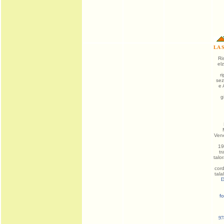
LA 
Ris
elz
ri
sez
e A
g
Vene
19
tr
talor
cord
talal
D
f
97