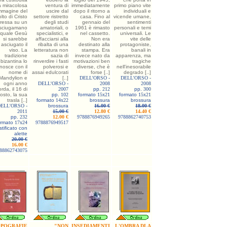
 miracolosa
ventura di
immediatamente
primo piano vite
mmagine del
uscire dal
dopo il ritorno a
individuali e
olto di Cristo
settore ristretto
casa. Fino al
vicende umane,
pressa su un
degli studi
gennaio del
sentimenti
sciugamano
amatoriali, o
1961 è rimasto
personali e temi
 quale Gesù
specialistici, e
nel cassetto.
universali. Le
si sarebbe
affacciarsi alla
Non era
vite delle
asciugato il
ribalta di una
destinato alla
protagoniste,
viso. La
letteratura non
stampa. Era
banali in
tradizione
sazia di
invece nato da
apparenza, ma
bizantina lo
rinverdire i fasti
motivazioni ben
tragiche
nosce con il
polverosi e
diverse, che è
nell'inesorabile
nome di
assai edulcorati
forse [..]
degrado [..]
Mandylion e
[..]
DELL'ORSO -
DELL'ORSO -
ogni anno
DELL'ORSO -
2008
2008
orda, il 16 di
2007
pp.
212
pp.
300
osto, la sua
pp.
102
formato
15x21
formato
15x21
trasla [..]
formato
14x22
brossura
brossura
ELL'ORSO -
brossura
16.00 €
18.00 €
2011
15.00 €
12.80 €
14.40 €
pp.
232
12.00 €
9788876949265
9788862740753
ormato
17x24
9788876949517
stificato con
alette
20.00 €
16.00 €
88862743075
POGRAFIE
"NON
INSEDIAMENTI
L'OMBRA DLA