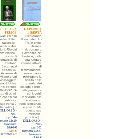
SCRITTURA
LA PAROLA
FELICE
LIBERTÀ
volti ed altri
Ricordando
eviri - Il libro
Ravensbrück -
raccoglie -
Tra le prime
partiti in due
italiane
ioni: Risvolti
deportate a
ltri elzeviri -
Ravensbrück,
gli articoli
l'autrice, nella
iornalistici di
sua lunga e
Stefano
intensa attività
Jacomuzzi
di
apparsi su
testimonianza,
Avvenire di
aveva finora
Milano e sul
privilegiato la
Messaggero
fisicità della
to di Udine
parola, del
nel periodo
dialogo diretto,
89-1992. Si
della presenza
atta di scritti,
sui luoghi,
a conditi col
lasciando alla
sale di a
scrittura un
iale ironia ?
ruolo personale
tra velati [..]
e privato. Ma
ELL'ORSO -
queste sue
2007
memorie,
pp.
344
pubblica [..]
ormato
12x19
DELL'ORSO -
brossura
2005
20.00 €
pp.
102
16.00 €
formato
15x21
88876949357
brossura
15.00 €