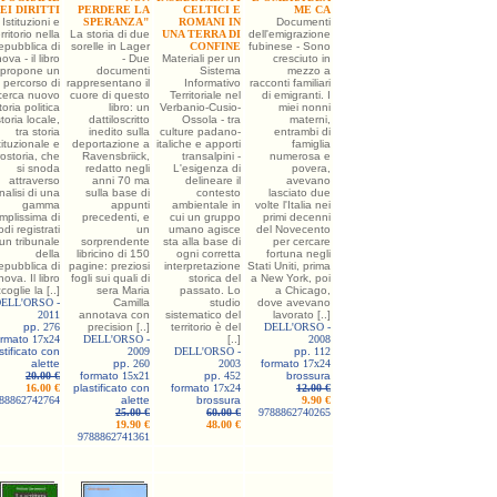
EI DIRITTI
PERDERE LA
CELTICI E
ME CA
Istituzioni e
SPERANZA"
ROMANI IN
Documenti
rritorio nella
La storia di due
UNA TERRA DI
dell'emigrazione
epubblica di
sorelle in Lager
CONFINE
fubinese - Sono
va - il libro
- Due
Materiali per un
cresciuto in
propone un
documenti
Sistema
mezzo a
percorso di
rappresentano il
Informativo
racconti familiari
icerca nuovo
cuore di questo
Territoriale nel
di emigranti. I
toria politica
libro: un
Verbanio-Cusio-
miei nonni
toria locale,
dattiloscritto
Ossola - tra
materni,
tra storia
inedito sulla
culture padano-
entrambi di
tituzionale e
deportazione a
italiche e apporti
famiglia
ostoria, che
Ravensbriick,
transalpini -
numerosa e
si snoda
redatto negli
L'esigenza di
povera,
attraverso
anni 70 ma
delineare il
avevano
analisi di una
sulla base di
contesto
lasciato due
gamma
appunti
ambientale in
volte l'Italia nei
mplissima di
precedenti, e
cui un gruppo
primi decenni
di registrati
un
umano agisce
del Novecento
un tribunale
sorprendente
sta alla base di
per cercare
della
libricino di 150
ogni corretta
fortuna negli
epubblica di
pagine: preziosi
interpretazione
Stati Uniti, prima
ova. Il libro
fogli sui quali di
storica del
a New York, poi
coglie la [..]
sera Maria
passato. Lo
a Chicago,
ELL'ORSO -
Camilla
studio
dove avevano
2011
annotava con
sistematico del
lavorato [..]
pp.
276
precision [..]
territorio è del
DELL'ORSO -
ormato
17x24
DELL'ORSO -
[..]
2008
stificato con
2009
DELL'ORSO -
pp.
112
alette
pp.
260
2003
formato
17x24
20.00 €
formato
15x21
pp.
452
brossura
16.00 €
plastificato con
formato
17x24
12.00 €
88862742764
alette
brossura
9.90 €
25.00 €
60.00 €
9788862740265
19.90 €
48.00 €
9788862741361