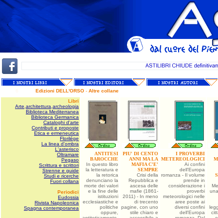
6
Edizioni
DELL'ORSO
-
Altre collane
Libri
Arte,architettura,archeologia
Biblioteca Mediterranea
Biblioteca Germanica
Cataloghi d'arte
Contributi e proposte
Etica e ermeneutica
Florilége
La linea d'ombra
L'asterisco
ANTITESI
PIU' DI CENTO
I PROVERBI
Oltramare
BAROCCHE
ANNI MA LA
METEREOLOGICI
M
Pegaso
In questo libro
MAFIA C'E'
Ai confini
Scrittura e scrittori
la letteratura e
SEMPRE
dell'Europa
Strenne e guide
la retorica
Crisi della
romanza - Il volume
S
Studi e ricerche
denunciano la
Repubblica e
prende in
Fuori collana
morte dei valori
ascesa delle
considerazione i
Me
e la fine delle
mafie (1861-
proverbi
una
Periodici
istituzioni
2011) - In meno
meteorologici nelle
Eudossia
ecclesiastiche e
di trecento
aree poste ai
Rivista Napoleonica
politiche
pagine, con uno
diversi confini
leg
Spagna contemporanea
oppure,
stile chiaro e
dell'Europa
cit
antiteticamente,
accessibile a
romanza. Dal
e