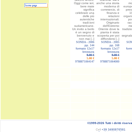
Oggi come ieri,
anche una storia
mo
bere mate
moderna di
europe
significa
commercio, di
pres
celebrare una
finanza e
10
delle più
relazioni
organi
autentiche
internazionali.
po
tradi:ioni
Originario
rac
sudamericane.
dell'Estremo
me
Un invito a berlo
Oriente dove la
tradizi
è un segno di
pianta è stata
benvenuto e
scoperta per poi
segnal
non mai [..]
diffondersi [..]
SONDA -
2006
SONDA -
2005
SON
pp.
144
pp.
168
formato
12x17
formato
12x17
for
brossura
brossura
9.00 €
9.00 €
5.00 €
5.00 €
9788871064147
9788871064000
©1999-2026 Tutti i diritti riserva
Cell
+39 3490876581