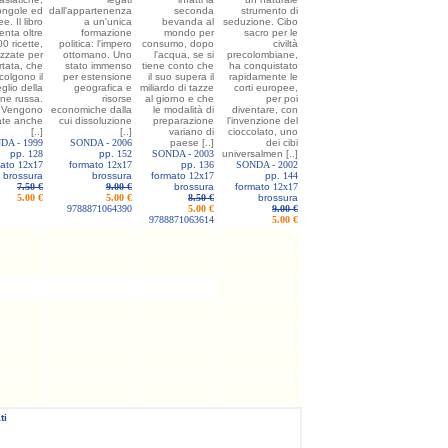
ngole ed
dall'appartenenza
seconda
strumento di
e. Il libro
a un'unica
bevanda al
seduzione. Cibo
enta oltre
formazione
mondo per
sacro per le
0 ricette,
politica: l'impero
consumo, dopo
civiltà
zzate per
ottomano. Uno
l'acqua, se si
precolombiane,
rtata, che
stato immenso
tiene conto che
ha conquistato
colgono il
per estensione
il suo supera il
rapidamente le
glio della
geografica e
miliardo di tazze
corti europee,
one russa.
risorse
al giorno e che
per poi
Vengono
economiche dalla
le modalità di
diventare, con
ate anche
cui dissoluzione
preparazione
l'invenzione del
[..]
[..]
variano di
cioccolato, uno
DA -
1999
SONDA -
2006
paese [..]
dei cibi
pp.
128
pp.
152
SONDA -
2003
universalmen [..]
mato
12x17
formato
12x17
pp.
136
SONDA -
2002
brossura
brossura
formato
12x17
pp.
144
7.50 €
9.00 €
brossura
formato
12x17
5.00 €
5.00 €
8.50 €
brossura
9788871064390
5.00 €
9.00 €
9788871063614
5.00 €
ti