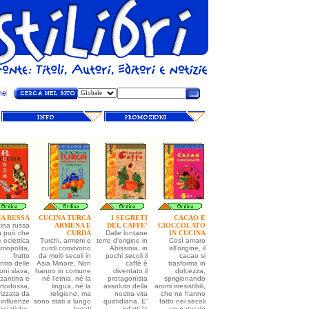
A RUSSA
CUCINA TURCA
I SEGRETI
CACAO E
ina russa
ARMENA E
DEL CAFFE'
CIOCCOLATO
n può che
CURDA
Dalle lontane
IN CUCINA
 eclettica
Turchi, armeni e
terre d'origine in
Così amaro
mopolita,
curdi convivono
Abissinia, in
all'origine, il
frutto
da molti secoli in
pochi secoli il
cacao si
ontro delle
Asia Minore. Non
caffè è
trasforma in
ioni slava,
hanno in comune
diventato il
dolcezza,
izantina e
né l'etnia, né la
protagonista
sprigionando
rtodossa,
lingua, né la
assoluto della
aromi irresistibili,
rizzata da
religione, ma
nostra vita
che ne hanno
influenze
sono stati a lungo
quotidiana. E'
fatto nei secoli
asiatiche,
legati
infatti la
un naturale