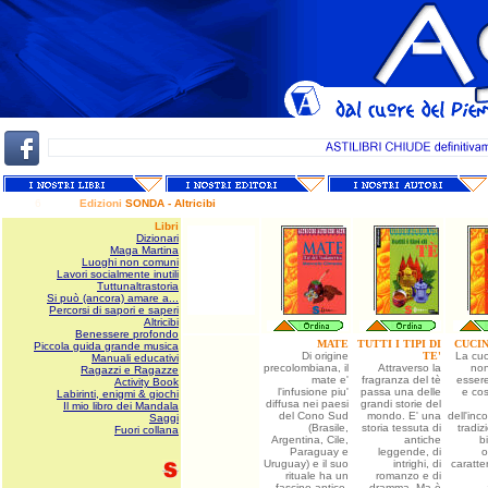
6
Edizioni
SONDA -
Altricibi
Libri
Dizionari
Maga Martina
Luoghi non comuni
Lavori socialmente inutili
Tuttunaltrastoria
Si può (ancora) amare a...
Percorsi di sapori e saperi
Altricibi
Benessere profondo
MATE
TUTTI I TIPI DI
CUCIN
Piccola guida grande musica
Di origine
TE'
La cuc
Manuali educativi
precolombiana, il
Attraverso la
no
Ragazzi e Ragazze
mate e'
fragranza del tè
essere
Activity Book
l'infusione piu'
passa una delle
e cos
Labirinti, enigmi & giochi
diffusa nei paesi
grandi storie del
Il mio libro dei Mandala
del Cono Sud
mondo. E' una
dell'inc
Saggi
(Brasile,
storia tessuta di
tradiz
Fuori collana
Argentina, Cile,
antiche
b
Paraguay e
leggende, di
o
Uruguay) e il suo
intrighi, di
caratte
rituale ha un
romanzo e di
fascino antico.
dramma. Ma è